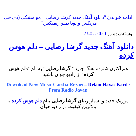
واندن
“دانلود آهنگ جدید گرشا رضایی – مو مشکی (دی جی
مریکس و پویا تمپو ریمیکس)”
ه در
2020-02-23
د آهنگ جدید گرشا رضایی – دلم هوس
نون شنوده آهنگ جدید ”
گرشا رضایی
” به نام “
دلم هوس
کرده
” از رادیو جوان باشید
Download New Music Garsha Rezaei –
Delam Havas 
From Radio Javan
 جدید و بسیار زیبای
گرشا رضایی
بنام
دلم هوس کرده
با
بالاترین کیفیت در رادیو جوان