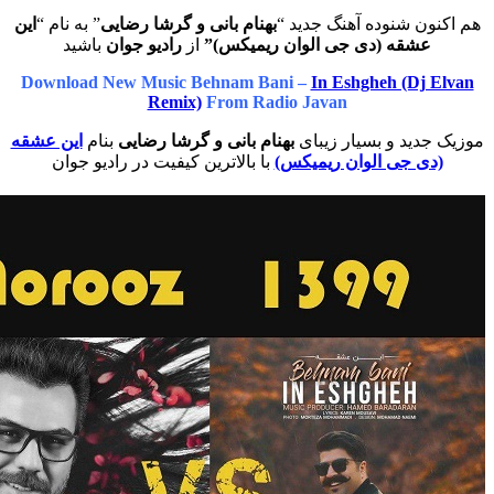
ن شنوده آهنگ جدید “
بهنام بانی و گرشا رضایی
” به نام “
این
شقه (دی جی الوان ریمیکس)”
از
رادیو جوان
باشید
Download New Music Behnam Bani –
In Eshgheh (Dj
Remix)
From Radio Javan
ید و بسیار زیبای
بهنام بانی و گرشا رضایی
بنام
این عشقه
ی جی الوان ریمیکس)
با بالاترین کیفیت در رادیو جوان