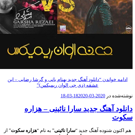
خواندن
“دانلود آهنگ جدید بهنام بانی و گرشا رضایی – این
عشقه (دی جی الوان ریمیکس)”
ه در
2020-03-18
2020-03-18
 آهنگ جدید سارا نائینی – هزاره
ن شنوده آهنگ جدید “
سارا نائینی
” به نام “
هزاره سکوت
” از