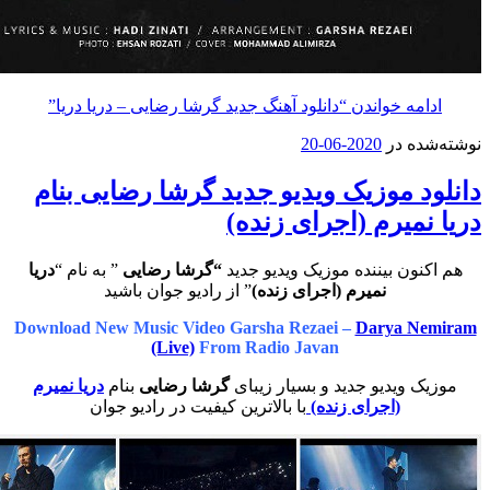
مه خواندن
“دانلود آهنگ جدید گرشا رضایی – دریا دریا”
ه در
2020-06-20
د موزیک ویدیو جدید گرشا رضایی بنام
میرم (اجرای زنده)
ون بیننده موزیک ویدیو جدید
“گرشا رضایی
” به نام “
دریا
نمیرم (اجرای زنده)
” از رادیو جوان باشید
Download New Music Video Garsha Rezaei –
Darya N
(Live)
From Radio Javan
 ویدیو جدید و بسیار زیبای
گرشا رضایی
بنام
دریا نمیرم
(اجرای زنده)
با بالاترین کیفیت در رادیو جوان