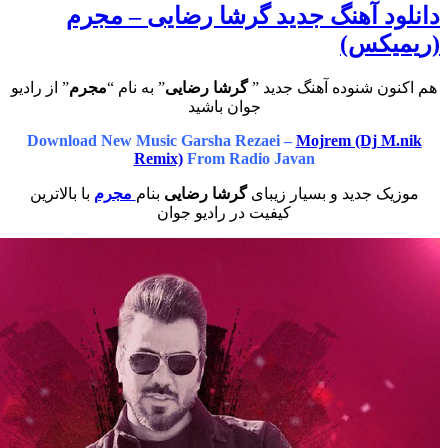
د آهنگ جدید گرشا رضایی – مجرم
کس)
ن شنوده آهنگ جدید ”
گرشا رضایی
” به نام “
مجرم
” از رادیو
جوان باشید
Download New Music Garsha Rezaei –
Mojrem (Dj 
Remix)
From Radio Javan
 جدید و بسیار زیبای
گرشا رضایی
بنام
مجرم
با بالاترین
کیفیت در رادیو جوان