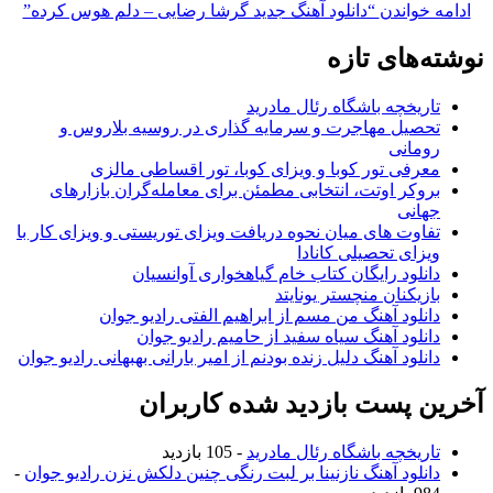
خواندن
“دانلود آهنگ جدید گرشا رضایی – دلم هوس کرده”
های تازه
ریخچه باشگاه رئال مادرید
صیل مهاجرت و سرمایه گذاری در روسیه بلاروس و
مانی
رفی تور کوبا و ویزای کوبا، تور اقساطی مالزی
وکر اوتت، انتخابی مطمئن برای معامله‌گران بازارهای
انی
اوت های میان نحوه دریافت ویزای توریستی و ویزای کار با
زای تحصیلی کانادا
نلود رایگان کتاب خام گیاهخواری آوانسیان
زیکنان منچستر یونایتد
نلود آهنگ من مسم از ابراهیم الفتی رادیو جوان
نلود آهنگ سیاه سفید از حامیم رادیو جوان
نلود آهنگ دلیل زنده بودنم از امیر بارانی بهبهانی رادیو جوان
 پست بازدید شده کاربران
ریخچه باشگاه رئال مادرید
- 105 بازدید
نلود آهنگ نازنینا بر لبت رنگی چنین دلکش نزن رادیو جوان
-