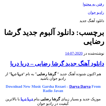
محتوا
ان
هنگ جدید
سب:
دانلود آلبوم جدید گرشا
یی
ه در
2020-07-14
 آهنگ جدید گرشا رضایی – دریا دریا
ون شنوده آهنگ جدید ”
گرشا رضایی
” به نام “
دریا دریا
” از
رادیو جوان باشید
Download New Music Garsha Rezaei –
Darya Darya
Radio Javan
جدید و بسیار زیبای
گرشا رضایی
بنام
دریا دریا
با بالاترین
کیفیت در رادیو جوان