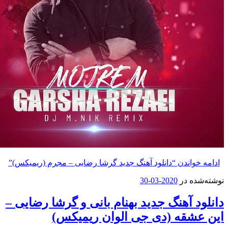
واندن
“دانلود آهنگ جدید گرشا رضایی – مجرم (ریمیکس)”
ه در
2020-03-30
 آهنگ جدید بهنام بانی و گرشا رضایی –
شقه (دی جی الوان ریمیکس)