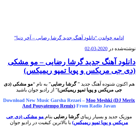
مه خواندن
“دانلود آهنگ جدید گرشا رضایی – آخر دنیا”
ه در
2020-03-02
د آهنگ جدید گرشا رضایی – مو مشکی
ی مریکس و پویا تمپو ریمیکس)
ن شنوده آهنگ جدید ”
گرشا رضایی
” به نام “
مو مشکی (دی
 مریکس و پویا تمپو ریمیکس)
” از رادیو جوان باشید
Download New Music Garsha Rezaei –
Moo Meshki (D
And Pouyatempo Remix)
From Radio Javan
جدید و بسیار زیبای
گرشا رضایی
بنام
مو مشکی (دی جی
س و پویا تمپو ریمیکس)
با بالاترین کیفیت در رادیو جوان