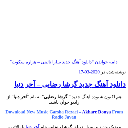
ه خواندن
“دانلود آهنگ جدید سارا نائینی – هزاره سکوت”
ه در
2020-03-17
 آهنگ جدید گرشا رضایی – آخر دنیا
ون شنوده آهنگ جدید ”
گرشا رضایی
” به نام “
آخر دنیا
” از
رادیو جوان باشید
Download New Music Garsha Rezaei –
Akhare Donya
Radio Javan
 جدید و بسیار زیبای
گرشا رضایی
بنام
آخر دنیا
با بالاترین