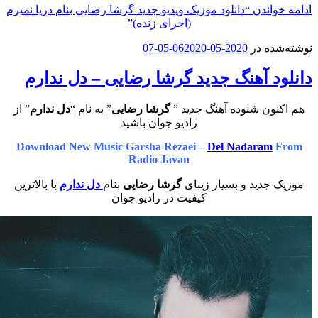
اندن
“دانلود موزیک ویدیو جدید گرشا رضایی بنام دریا نمیرم
(اجرای زنده)”
ه در
2020-05-06
2020-05-07
د آهنگ جدید گرشا رضایی – دل ندارم
ون شنوده آهنگ جدید ”
گرشا رضایی
” به نام “
دل ندارم
” از
رادیو جوان باشید
Download New Music Garsha Rezaei –
Del Nadaram
Radio Javan
جدید و بسیار زیبای
گرشا رضایی
بنام
دل ندارم
با بالاترین
کیفیت در رادیو جوان