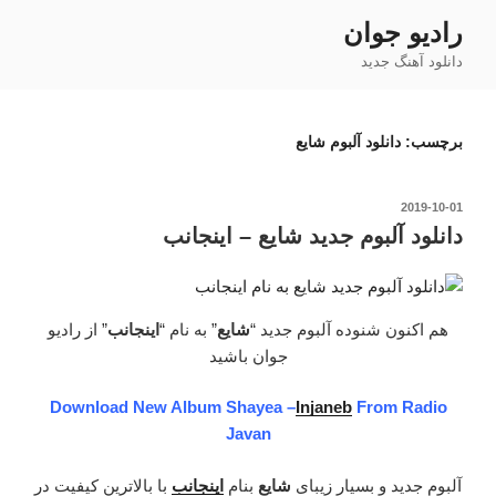
فتن
رادیو جوان
ه
دانلود آهنگ جدید
حتوا
برچسب:
دانلود آلبوم شایع
نوشته‌شده
2019-10-01
در
دانلود آلبوم جدید شایع – اینجانب
هم اکنون شنوده آلبوم جدید “
شایع
” به نام “
اینجانب
” از رادیو
جوان باشید
Download New Album Shayea –
Injaneb
From Radio
Javan
آلبوم جدید و بسیار زیبای
شایع
بنام
اینجانب
با بالاترین کیفیت در