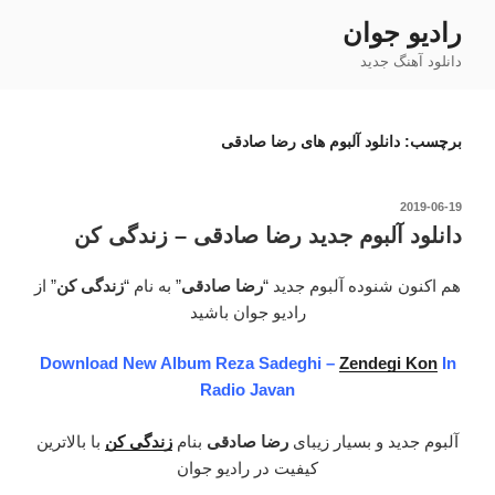
فتن
رادیو جوان
ه
دانلود آهنگ جدید
حتوا
برچسب:
دانلود آلبوم های رضا صادقی
نوشته‌شده
2019-06-19
در
دانلود آلبوم جدید رضا صادقی – زندگی کن
هم اکنون شنوده آلبوم جدید “
رضا صادقی
” به نام “
زندگی کن
” از
رادیو جوان باشید
Download New Album Reza Sadeghi –
Zendegi Kon
In
Radio Javan
آلبوم جدید و بسیار زیبای
رضا صادقی
بنام
زندگی کن
با بالاترین
کیفیت در رادیو جوان