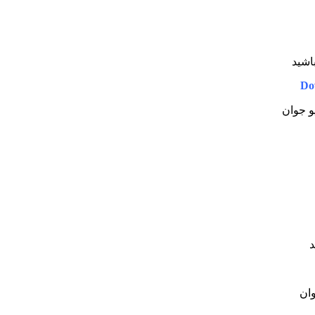
باشید
Do
یو جوان
د
وان