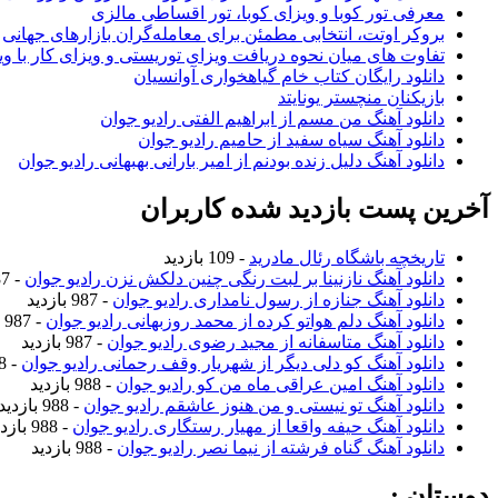
معرفی تور کوبا و ویزای کوبا، تور اقساطی مالزی
بروکر اوتت، انتخابی مطمئن برای معامله‌گران بازارهای جهانی
تفاوت های میان نحوه دریافت ویزای توریستی و ویزای کار با وی
دانلود رایگان کتاب خام گیاهخواری آوانسیان
بازیکنان منچستر یونایتد
دانلود آهنگ من مسم از ابراهیم الفتی رادیو جوان
دانلود آهنگ سیاه سفید از حامیم رادیو جوان
دانلود آهنگ دلیل زنده بودنم از امیر بارانی بهبهانی رادیو جوان
آخرین پست بازدید شده کاربران
تاریخچه باشگاه رئال مادرید
- 109 بازدید
دانلود آهنگ نازنینا بر لبت رنگی چنین دلکش نزن رادیو جوان
- 987 بازدید
دانلود آهنگ جنازه از رسول نامداری رادیو جوان
- 987 بازدید
دانلود آهنگ دلم هواتو کرده از محمد روزبهانی رادیو جوان
- 987 بازدید
دانلود آهنگ متاسفانه از مجید رضوی رادیو جوان
- 987 بازدید
دانلود آهنگ کو دلی دیگر از شهریار وقف رحمانی رادیو جوان
- 988 بازدید
دانلود آهنگ امین عراقی ماه من کو رادیو جوان
- 988 بازدید
دانلود آهنگ تو نیستی و من هنوز عاشقم رادیو جوان
- 988 بازدید
دانلود آهنگ حیفه واقعا از مهیار رستگاری رادیو جوان
- 988 بازدید
دانلود آهنگ گناه فرشته از نیما نصر رادیو جوان
- 988 بازدید
دوستان :