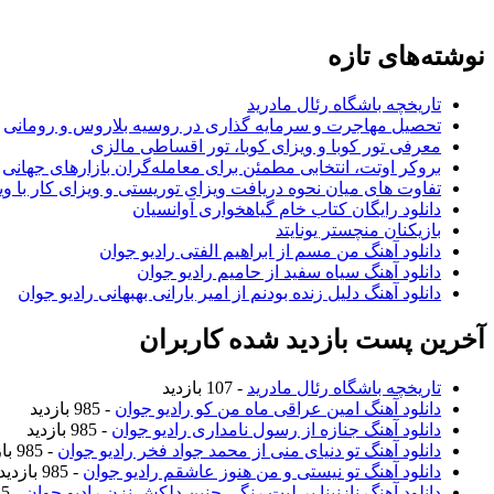
نوشته‌های تازه
تاریخچه باشگاه رئال مادرید
تحصیل مهاجرت و سرمایه گذاری در روسیه بلاروس و رومانی
معرفی تور کوبا و ویزای کوبا، تور اقساطی مالزی
بروکر اوتت، انتخابی مطمئن برای معامله‌گران بازارهای جهانی
تفاوت های میان نحوه دریافت ویزای توریستی و ویزای کار با وی
دانلود رایگان کتاب خام گیاهخواری آوانسیان
بازیکنان منچستر یونایتد
دانلود آهنگ من مسم از ابراهیم الفتی رادیو جوان
دانلود آهنگ سیاه سفید از حامیم رادیو جوان
دانلود آهنگ دلیل زنده بودنم از امیر بارانی بهبهانی رادیو جوان
آخرین پست بازدید شده کاربران
تاریخچه باشگاه رئال مادرید
- 107 بازدید
دانلود آهنگ امین عراقی ماه من کو رادیو جوان
- 985 بازدید
دانلود آهنگ جنازه از رسول نامداری رادیو جوان
- 985 بازدید
دانلود آهنگ تو دنیای منی از محمد جواد فخر رادیو جوان
- 985 بازدید
دانلود آهنگ تو نیستی و من هنوز عاشقم رادیو جوان
- 985 بازدید
دانلود آهنگ نازنینا بر لبت رنگی چنین دلکش نزن رادیو جوان
- 985 بازدید