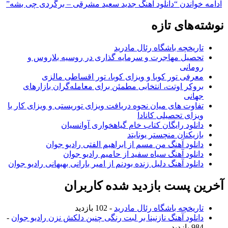
ادامه خواندن
“دانلود آهنگ جدید سعید مشرقی – برگردی چی بشه”
نوشته‌های تازه
تاریخچه باشگاه رئال مادرید
تحصیل مهاجرت و سرمایه گذاری در روسیه بلاروس و
رومانی
معرفی تور کوبا و ویزای کوبا، تور اقساطی مالزی
بروکر اوتت، انتخابی مطمئن برای معامله‌گران بازارهای
جهانی
تفاوت های میان نحوه دریافت ویزای توریستی و ویزای کار با
ویزای تحصیلی کانادا
دانلود رایگان کتاب خام گیاهخواری آوانسیان
بازیکنان منچستر یونایتد
دانلود آهنگ من مسم از ابراهیم الفتی رادیو جوان
دانلود آهنگ سیاه سفید از حامیم رادیو جوان
دانلود آهنگ دلیل زنده بودنم از امیر بارانی بهبهانی رادیو جوان
آخرین پست بازدید شده کاربران
تاریخچه باشگاه رئال مادرید
- 102 بازدید
دانلود آهنگ نازنینا بر لبت رنگی چنین دلکش نزن رادیو جوان
-
984 بازدید