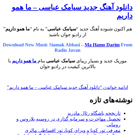
انلود آهنگ جدید سیامک عباسی – ما همو
اریم
هم اکنون شنوده آهنگ جدید “
سیامک عباسی
” به نام “
ما همو داریم
”
از رادیو جوان باشید
Download New Music Siamak Abbasi –
Ma Hamo Darim
Fro
Radio Javan
موزیک جدید و بسیار زیبای
سیامک عباسی
بنام
ما همو داریم
با
بالاترین کیفیت در رادیو جوان
ادامه خواندن
“دانلود آهنگ جدید سیامک عباسی – ما همو داریم”
وشته‌های تازه
تاریخچه باشگاه رئال مادرید
تحصیل مهاجرت و سرمایه گذاری در روسیه بلاروس و
رومانی
معرفی تور کوبا و ویزای کوبا، تور اقساطی مالزی