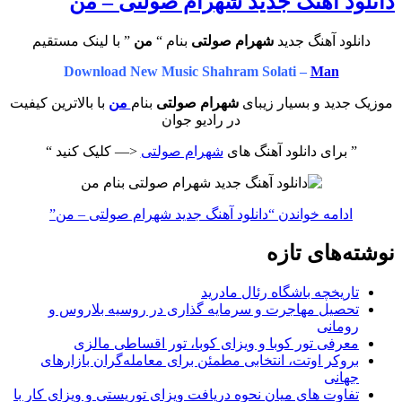
دانلود آهنگ جدید شهرام صولتی – من
دانلود آهنگ جدید
شهرام صولتی
بنام “
من
” با لینک مستقیم
Download New Music Shahram Solati –
Man
موزیک جدید و بسیار زیبای
شهرام صولتی
بنام
من
با بالاترین کیفیت
در رادیو جوان
” برای دانلود آهنگ های
شهرام صولتی
<— کلیک کنید “
ادامه خواندن
“دانلود آهنگ جدید شهرام صولتی – من”
نوشته‌های تازه
تاریخچه باشگاه رئال مادرید
تحصیل مهاجرت و سرمایه گذاری در روسیه بلاروس و
رومانی
معرفی تور کوبا و ویزای کوبا، تور اقساطی مالزی
بروکر اوتت، انتخابی مطمئن برای معامله‌گران بازارهای
جهانی
تفاوت های میان نحوه دریافت ویزای توریستی و ویزای کار با