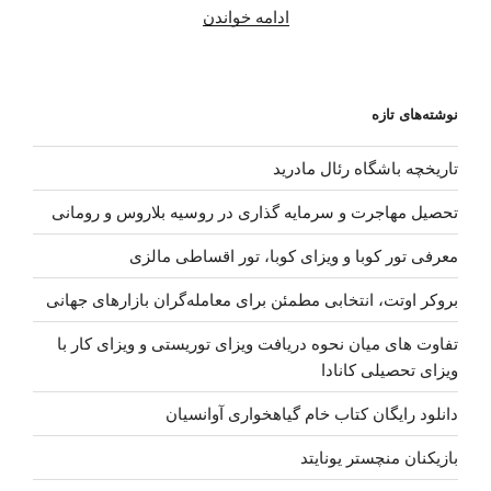
“دانلود
ادامه خواندن
آهنگ
جدید
علی
نوشته‌های تازه
منتظری
بنام
تاریخچه باشگاه رئال مادرید
شب
کیفیت
تحصیل مهاجرت و سرمایه گذاری در روسیه بلاروس و رومانی
عالی”
معرفی تور کوبا و ویزای کوبا، تور اقساطی مالزی
بروکر اوتت، انتخابی مطمئن برای معامله‌گران بازارهای جهانی
تفاوت های میان نحوه دریافت ویزای توریستی و ویزای کار با
ویزای تحصیلی کانادا
دانلود رایگان کتاب خام گیاهخواری آوانسیان
بازیکنان منچستر یونایتد