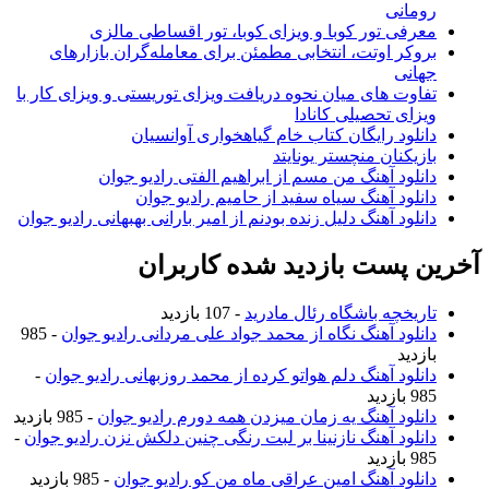
مانی
رفی تور کوبا و ویزای کوبا، تور اقساطی مالزی
وکر اوتت، انتخابی مطمئن برای معامله‌گران بازارهای
انی
اوت های میان نحوه دریافت ویزای توریستی و ویزای کار با
زای تحصیلی کانادا
نلود رایگان کتاب خام گیاهخواری آوانسیان
زیکنان منچستر یونایتد
نلود آهنگ من مسم از ابراهیم الفتی رادیو جوان
نلود آهنگ سیاه سفید از حامیم رادیو جوان
نلود آهنگ دلیل زنده بودنم از امیر بارانی بهبهانی رادیو جوان
 پست بازدید شده کاربران
ریخچه باشگاه رئال مادرید
- 107 بازدید
نلود آهنگ نگاه از محمد جواد علی مردانی رادیو جوان
- 985
زدید
نلود آهنگ دلم هواتو کرده از محمد روزبهانی رادیو جوان
-
ازدید
نلود آهنگ یه زمان میزدن همه دورم رادیو جوان
- 985 بازدید
نلود آهنگ نازنینا بر لبت رنگی چنین دلکش نزن رادیو جوان
-
ازدید
نلود آهنگ امین عراقی ماه من کو رادیو جوان
- 985 بازدید