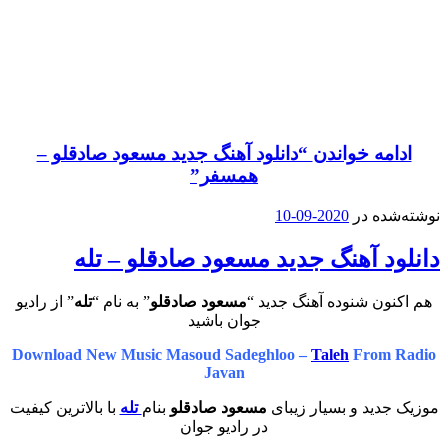
مه خواندن
“دانلود آهنگ جدید مسعود صادقلو –
همسفر”
ه در
2020-09-10
د آهنگ جدید مسعود صادقلو – تله
ن شنوده آهنگ جدید “
مسعود صادقلو
” به نام “
تله
” از رادیو
جوان باشید
Download New Music Masoud Sadeghloo –
Taleh
From
Javan
ید و بسیار زیبای
مسعود صادقلو
بنام
تله
با بالاترین کیفیت
در رادیو جوان