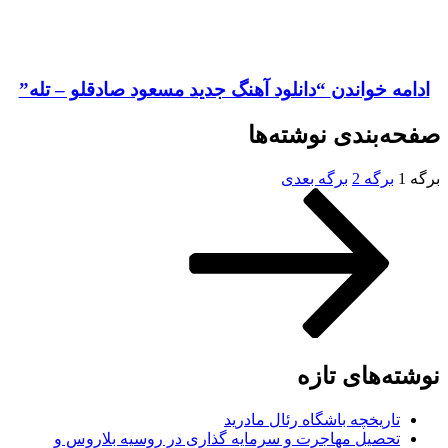
خواندن
“دانلود آهنگ جدید مسعود صادقلو – تله”
بندی نوشته‌ها
رگه
2
برگه بعدی
های تازه
ریخچه باشگاه رئال مادرید
صیل مهاجرت و سرمایه گذاری در روسیه بلاروس و