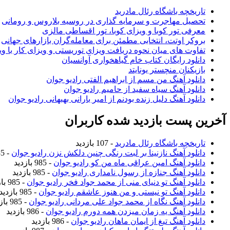
تاریخچه باشگاه رئال مادرید
تحصیل مهاجرت و سرمایه گذاری در روسیه بلاروس و رومانی
معرفی تور کوبا و ویزای کوبا، تور اقساطی مالزی
بروکر اوتت، انتخابی مطمئن برای معامله‌گران بازارهای جهانی
تفاوت های میان نحوه دریافت ویزای توریستی و ویزای کار با وی
دانلود رایگان کتاب خام گیاهخواری آوانسیان
بازیکنان منچستر یونایتد
دانلود آهنگ من مسم از ابراهیم الفتی رادیو جوان
دانلود آهنگ سیاه سفید از حامیم رادیو جوان
دانلود آهنگ دلیل زنده بودنم از امیر بارانی بهبهانی رادیو جوان
آخرین پست بازدید شده کاربران
تاریخچه باشگاه رئال مادرید
- 107 بازدید
دانلود آهنگ نازنینا بر لبت رنگی چنین دلکش نزن رادیو جوان
- 985 بازدید
دانلود آهنگ امین عراقی ماه من کو رادیو جوان
- 985 بازدید
دانلود آهنگ جنازه از رسول نامداری رادیو جوان
- 985 بازدید
دانلود آهنگ تو دنیای منی از محمد جواد فخر رادیو جوان
- 985 بازدید
دانلود آهنگ تو نیستی و من هنوز عاشقم رادیو جوان
- 985 بازدید
دانلود آهنگ نگاه از محمد جواد علی مردانی رادیو جوان
- 985 بازدید
دانلود آهنگ یه زمان میزدن همه دورم رادیو جوان
- 986 بازدید
دانلود آهنگ تیغ از ایمان ماهان رادیو جوان
- 986 بازدید