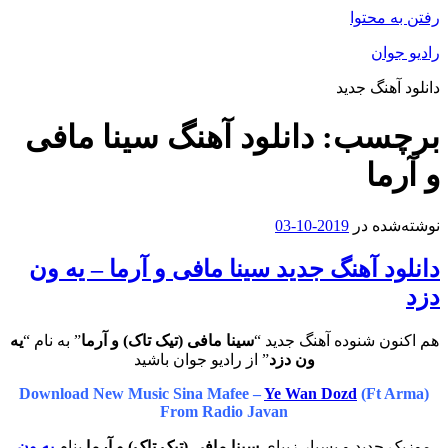
رفتن به محتوا
رادیو جوان
دانلود آهنگ جدید
برچسب:
دانلود آهنگ سینا مافی
و آرما
نوشته‌شده در
2019-10-03
دانلود آهنگ جدید سینا مافی و آرما – یه ون
دزد
هم اکنون شنوده آهنگ جدید “
سینا مافی (تیک تاک) و آرما
” به نام “
یه
ون دزد
” از رادیو جوان باشید
Download New Music Sina Mafee –
Ye Wan Dozd
(Ft Arma)
From Radio Javan
موزیک جدید و بسیار زیبای
سینا مافی (تیک تاک) و آرما
بنام
یه ون