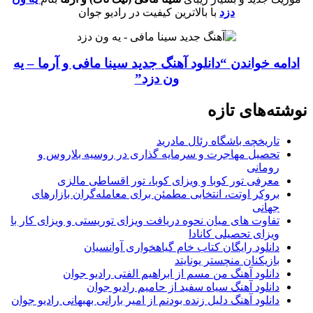
دزد
با بالاترین کیفیت در رادیو جوان
ادامه خواندن
“دانلود آهنگ جدید سینا مافی و آرما – یه
ون دزد”
نوشته‌های تازه
تاریخچه باشگاه رئال مادرید
تحصیل مهاجرت و سرمایه گذاری در روسیه بلاروس و
رومانی
معرفی تور کوبا و ویزای کوبا، تور اقساطی مالزی
بروکر اوتت، انتخابی مطمئن برای معامله‌گران بازارهای
جهانی
تفاوت های میان نحوه دریافت ویزای توریستی و ویزای کار با
ویزای تحصیلی کانادا
دانلود رایگان کتاب خام گیاهخواری آوانسیان
بازیکنان منچستر یونایتد
دانلود آهنگ من مسم از ابراهیم الفتی رادیو جوان
دانلود آهنگ سیاه سفید از حامیم رادیو جوان
دانلود آهنگ دلیل زنده بودنم از امیر بارانی بهبهانی رادیو جوان