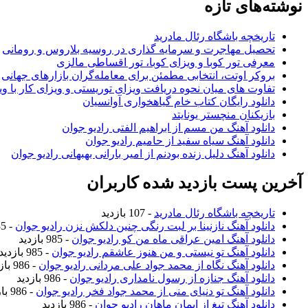
نوشته‌های تازه
تاریخچه باشگاه رئال مادرید
تحصیل مهاجرت و سرمایه گذاری در روسیه بلاروس و رومانی
معرفی تور کوبا و ویزای کوبا، تور اقساطی مالزی
بروکر اوتت، انتخابی مطمئن برای معامله‌گران بازارهای جهانی
تفاوت های میان نحوه دریافت ویزای توریستی و ویزای کار با وی
دانلود رایگان کتاب خام گیاهخواری آوانسیان
بازیکنان منچستر یونایتد
دانلود آهنگ من مسم از ابراهیم الفتی رادیو جوان
دانلود آهنگ سیاه سفید از حامیم رادیو جوان
دانلود آهنگ دلیل زنده بودنم از امیر بارانی بهبهانی رادیو جوان
آخرین پست بازدید شده کاربران
تاریخچه باشگاه رئال مادرید
- 107 بازدید
دانلود آهنگ نازنینا بر لبت رنگی چنین دلکش نزن رادیو جوان
- 985 بازدید
دانلود آهنگ امین عراقی ماه من کو رادیو جوان
- 985 بازدید
دانلود آهنگ تو نیستی و من هنوز عاشقم رادیو جوان
- 985 بازدید
دانلود آهنگ نگاه از محمد جواد علی مردانی رادیو جوان
- 986 بازدید
دانلود آهنگ جنازه از رسول نامداری رادیو جوان
- 986 بازدید
دانلود آهنگ تو دنیای منی از محمد جواد فخر رادیو جوان
- 986 بازدید
دانلود آهنگ تیغ از ایمان ماهان رادیو جوان
- 986 بازدید