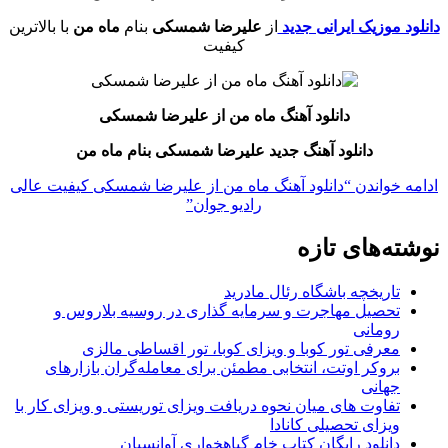
دانلود موزیک ایرانی جدید
از
علیرضا شمسکی
بنام
ماه من
با بالاترین
کیفیت
دانلود آهنگ ماه من
از علیرضا شمسکی
دانلود آهنگ جدید علیرضا شمسکی بنام ماه من
ادامه خواندن
“دانلود آهنگ ماه من از علیرضا شمسکی کیفیت عالی
رادیو جوان”
نوشته‌های تازه
تاریخچه باشگاه رئال مادرید
تحصیل مهاجرت و سرمایه گذاری در روسیه بلاروس و
رومانی
معرفی تور کوبا و ویزای کوبا، تور اقساطی مالزی
بروکر اوتت، انتخابی مطمئن برای معامله‌گران بازارهای
جهانی
تفاوت های میان نحوه دریافت ویزای توریستی و ویزای کار با
ویزای تحصیلی کانادا
دانلود رایگان کتاب خام گیاهخواری آوانسیان