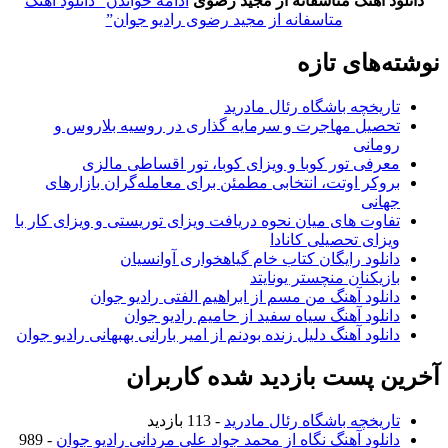
دانلود آهنگ متاسفانه از مجید رضوی
ادامه خواندن
“دانلود آهنگ
متاسفانه از مجید رضوی رادیو جوان”
نوشته‌های تازه
تاریخچه باشگاه رئال مادرید
تحصیل مهاجرت و سرمایه گذاری در روسیه بلاروس و
رومانی
معرفی تور کوبا و ویزای کوبا، تور اقساطی مالزی
بروکر اوتت، انتخابی مطمئن برای معامله‌گران بازارهای
جهانی
تفاوت های میان نحوه دریافت ویزای توریستی و ویزای کار با
ویزای تحصیلی کانادا
دانلود رایگان کتاب خام گیاهخواری آوانسیان
بازیکنان منچستر یونایتد
دانلود آهنگ من مسم از ابراهیم الفتی رادیو جوان
دانلود آهنگ سیاه سفید از حامیم رادیو جوان
دانلود آهنگ دلیل زنده بودنم از امیر بارانی بهبهانی رادیو جوان
آخرین پست بازدید شده کاربران
تاریخچه باشگاه رئال مادرید
- 113 بازدید
دانلود آهنگ نگاه از محمد جواد علی مردانی رادیو جوان
- 989