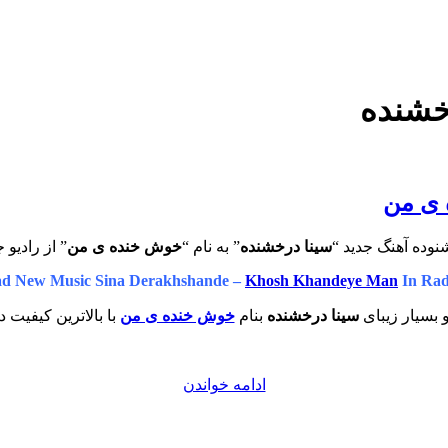
رخشنده
 ی من
نوده آهنگ جدید “
سینا درخشنده
” به نام “
خوش خنده ی من
” از رادیو 
d New Music Sina Derakhshande –
Khosh Khandeye Man
In Rad
 بسیار زیبای
سینا درخشنده
بنام
خوش خنده ی من
با بالاترین کیفیت د
“دانلود
ادامه خواندن
آهنگ
جدید
سینا