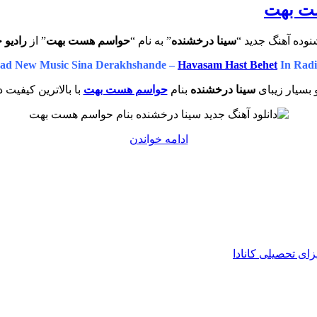
ست بهت
درخشنده
–
خوش
نوده آهنگ جدید “
سینا درخشنده
” به نام “
حواسم هست بهت
” از
رادیو 
خنده
ی
ad New Music Sina Derakhshande –
Havasam Hast Behet
In Radi
من”
 بسیار زیبای
سینا درخشنده
بنام
حواسم هست بهت
با بالاترین کیفیت د
“دانلود
ادامه خواندن
آهنگ
جدید
سینا
درخشنده
–
حواسم
هست
بهت”
زای تحصیلی کانادا