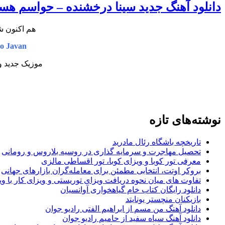
دانلود آهنگ جدید سینا درخشنده – حواسم ه
هم اکنون ش
o Javan
موزیک جدید و
نوشته‌های تازه
تاریخچه باشگاه رئال مادرید
تحصیل مهاجرت و سرمایه گذاری در روسیه بلاروس و رومانی
معرفی تور کوبا و ویزای کوبا، تور اقساطی مالزی
بروکر اوتت، انتخابی مطمئن برای معامله‌گران بازارهای جهانی
تفاوت های میان نحوه دریافت ویزای توریستی و ویزای کار با وی
دانلود رایگان کتاب خام گیاهخواری آوانسیان
بازیکنان منچستر یونایتد
دانلود آهنگ من مسم از ابراهیم الفتی رادیو جوان
دانلود آهنگ سیاه سفید از حامیم رادیو جوان