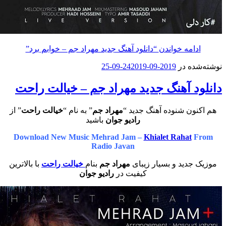
امه خواندن
“دانلود آهنگ جدید مهراد جم – خوابم برد”
ه در
2019-09-24
2019-09-25
د آهنگ جدید مهراد جم – خیالت راحت
ون شنوده آهنگ جدید “
مهراد جم
” به نام “
خیالت راحت
” از
رادیو جوان
باشید
Download New Music Mehrad Jam –
Khialet Rahat
Radio Javan
جدید و بسیار زیبای
مهراد جم
بنام
خیالت راحت
با بالاترین
کیفیت در
رادیو جوان