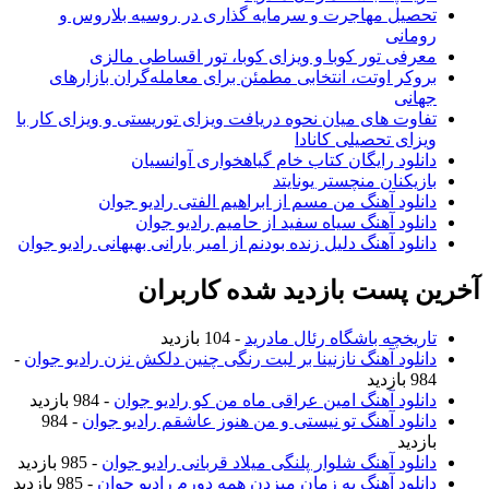
صیل مهاجرت و سرمایه گذاری در روسیه بلاروس و
مانی
رفی تور کوبا و ویزای کوبا، تور اقساطی مالزی
وکر اوتت، انتخابی مطمئن برای معامله‌گران بازارهای
انی
اوت های میان نحوه دریافت ویزای توریستی و ویزای کار با
زای تحصیلی کانادا
نلود رایگان کتاب خام گیاهخواری آوانسیان
زیکنان منچستر یونایتد
نلود آهنگ من مسم از ابراهیم الفتی رادیو جوان
نلود آهنگ سیاه سفید از حامیم رادیو جوان
نلود آهنگ دلیل زنده بودنم از امیر بارانی بهبهانی رادیو جوان
 پست بازدید شده کاربران
ریخچه باشگاه رئال مادرید
- 104 بازدید
نلود آهنگ نازنینا بر لبت رنگی چنین دلکش نزن رادیو جوان
-
ازدید
نلود آهنگ امین عراقی ماه من کو رادیو جوان
- 984 بازدید
نلود آهنگ تو نیستی و من هنوز عاشقم رادیو جوان
- 984
زدید
نلود آهنگ شلوار پلنگی میلاد قربانی رادیو جوان
- 985 بازدید
نلود آهنگ یه زمان میزدن همه دورم رادیو جوان
- 985 بازدید