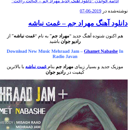
مه خواندن
“دانلود آهنگ جدید مهراد جم – خیالت راحت”
ه در
2019-06-07
د آهنگ مهراد جم – غمت نباشه
ون شنوده آهنگ جدید “
مهراد جم
” به نام “
غمت نباشه
” از
رادیو جوان
باشید
Download New Music Mehraad Jam –
Ghamet Naba
Radio Javan
جدید و بسیار زیبای
مهراد جم
بنام
غمت نباشه
با بالاترین
کیفیت در
رادیو جوان