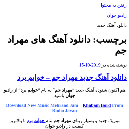
محتوا
ان
هنگ جدید
سب:
دانلود آهنگ های مهراد
ه در
2019-10-15
 آهنگ جدید مهراد جم – خوابم برد
ن شنوده آهنگ جدید “
مهراد جم
” به نام “
خوابم برد
” از
رادیو
جوان
باشید
Download New Music Mehraad Jam –
Khabam Bord
Radio Javan
 جدید و بسیار زیبای
مهراد جم
بنام
خوابم برد
با بالاترین
کیفیت در
رادیو جوان