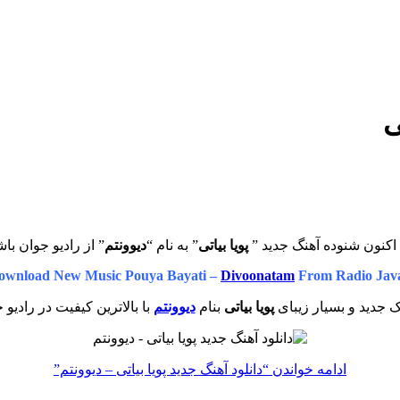
ی
اکنون شنوده آهنگ جدید ”
پویا بیاتی
” به نام “
دیوونتم
” از رادیو جوان باش
ownload New Music Pouya Bayati –
Divoonatam
From Radio Jav
 جدید و بسیار زیبای
پویا بیاتی
بنام
دیوونتم
با بالاترین کیفیت در رادیو 
ادامه خواندن
“دانلود آهنگ جدید پویا بیاتی – دیوونتم”