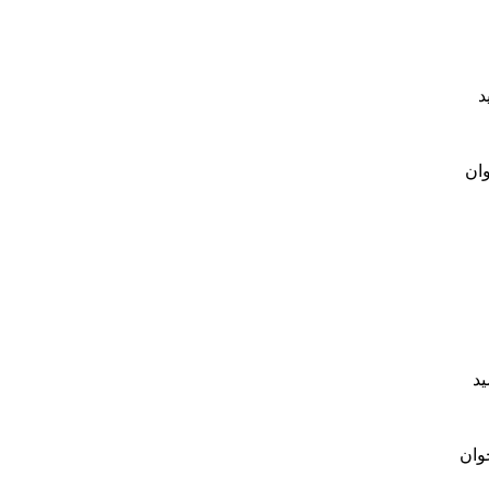
د
وان
ید
جوان