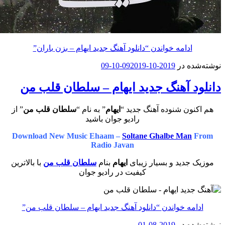
ادامه خواندن
“دانلود آهنگ جدید ایهام – بزن باران”
ه در
2019-10-09
2019-10-09
د آهنگ جدید ایهام – سلطان قلب من
ون شنوده آهنگ جدید “
ایهام
” به نام “
سلطان قلب من
” از
رادیو جوان باشید
Download New Music Ehaam –
Soltane Ghalbe Man
Radio Javan
جدید و بسیار زیبای
ایهام
بنام
سلطان قلب من
با بالاترین
کیفیت در رادیو جوان
مه خواندن
“دانلود آهنگ جدید ایهام – سلطان قلب من”
ه در
2019-08-01