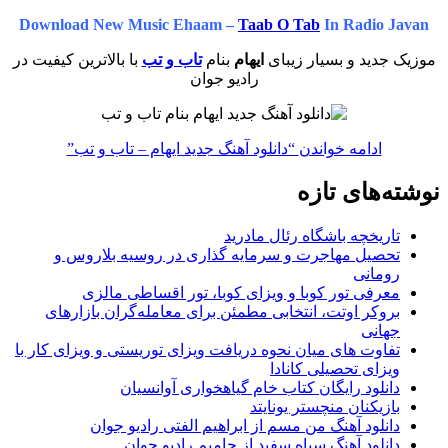
Download New Music Ehaam –
Taab O Tab
In Radio
دید و بسیار زیبای
ایهام
بنام
تاب و تب
با بالاترین کیفیت در
رادیو جوان
ادامه خواندن
“دانلود آهنگ جدید ایهام – تاب و تب”
های تازه
ریخچه باشگاه رئال مادرید
صیل مهاجرت و سرمایه گذاری در روسیه بلاروس و
مانی
رفی تور کوبا و ویزای کوبا، تور اقساطی مالزی
وکر اوتت، انتخابی مطمئن برای معامله‌گران بازارهای
انی
اوت های میان نحوه دریافت ویزای توریستی و ویزای کار با
زای تحصیلی کانادا
نلود رایگان کتاب خام گیاهخواری آوانسیان
زیکنان منچستر یونایتد
نلود آهنگ من مسم از ابراهیم الفتی رادیو جوان
نلود آهنگ سیاه سفید از حامیم رادیو جوان