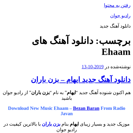
محتوا
ان
هنگ جدید
سب:
دانلود آهنگ های
Eh
ه در
2019-10-13
 آهنگ جدید ایهام – بزن باران
 شنوده آهنگ جدید “
ایهام
” به نام “
بزن باران
” از رادیو جوان
باشید
Download New Music Ehaam –
Bezan Baran
From R
Javan
دید و بسیار زیبای
ایهام
بنام
بزن باران
با بالاترین کیفیت در
رادیو جوان