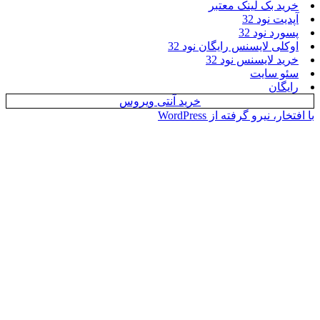
بک لینک معتبر
نود 32
نود 32
 لایسنس رایگان نود 32
لایسنس نود 32
سایت
ن
خرید آنتی ویروس
یرو گرفته از WordPress