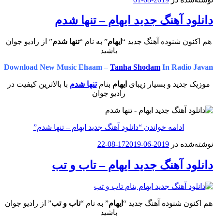
 آهنگ جدید ایهام – تنها شدم
ن شنوده آهنگ جدید “
ایهام
” به نام “
تنها شدم
” از رادیو جوان
باشید
Download New Music Ehaam –
Tanha Shodam
In Radi
دید و بسیار زیبای
ایهام
بنام
تنها شدم
با بالاترین کیفیت در
رادیو جوان
ادامه خواندن
“دانلود آهنگ جدید ایهام – تنها شدم”
ه در
2019-06-17
2019-08-22
 آهنگ جدید ایهام – تاب و تب
 شنوده آهنگ جدید “
ایهام
” به نام “
تاب و تب
” از رادیو جوان
باشید