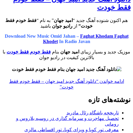
فقط خودت
هم اکنون شنوده آهنگ جدید “
امید جهان
” به نام “
فقط خودم فقط
خودت”
از
رادیو جوان
باشید
Download New Music Omid Jahan –
Faghat Khodam Faghat
Khodet
In Radio Javan
موزیک جدید و بسیار زیبای
امید جهان
بنام
فقط خودم فقط خودت
با
بالاترین کیفیت در رادیو جوان
ادامه خواندن
“دانلود آهنگ جدید امید جهان – فقط خودم فقط
خودت”
نوشته‌های تازه
تاریخچه باشگاه رئال مادرید
تحصیل مهاجرت و سرمایه گذاری در روسیه بلاروس و
رومانی
معرفی تور کوبا و ویزای کوبا، تور اقساطی مالزی