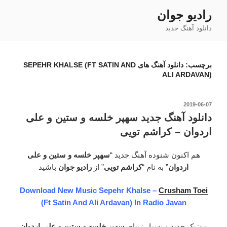
فتن
رادیو جوان
ه
دانلود آهنگ جدید
حتوا
برچسب:
دانلود آهنگ های SEPEHR KHALSE (FT SATIN AND
ALI ARDAVAN)
نوشته‌شده
2019-06-07
در
دانلود آهنگ جدید سهپر خلسه و ستین و علی
اردوان – کراشم تویی
هم اکنون شنوده آهنگ جدید “
سهپر خلسه و ستین و علی
اردوان
” به نام “
کراشم تویی
” از
رادیو جوان
باشید
Download New Music Sepehr Khalse –
Crusham Toei
(Ft Satin And Ali Ardavan) In Radio Javan
موزیک جدید و بسیار زیبای
سهپر خلسه و ستین و علی اردوان