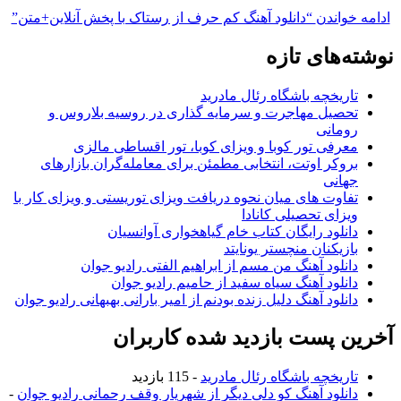
ادامه خواندن
“دانلود آهنگ کم حرف از رستاک با پخش آنلاین+متن”
وشته‌های تازه
تاریخچه باشگاه رئال مادرید
تحصیل مهاجرت و سرمایه گذاری در روسیه بلاروس و
رومانی
معرفی تور کوبا و ویزای کوبا، تور اقساطی مالزی
بروکر اوتت، انتخابی مطمئن برای معامله‌گران بازارهای
جهانی
تفاوت های میان نحوه دریافت ویزای توریستی و ویزای کار با
ویزای تحصیلی کانادا
دانلود رایگان کتاب خام گیاهخواری آوانسیان
بازیکنان منچستر یونایتد
دانلود آهنگ من مسم از ابراهیم الفتی رادیو جوان
دانلود آهنگ سیاه سفید از حامیم رادیو جوان
دانلود آهنگ دلیل زنده بودنم از امیر بارانی بهبهانی رادیو جوان
خرین پست بازدید شده کاربران
تاریخچه باشگاه رئال مادرید
- 115 بازدید
دانلود آهنگ کو دلی دیگر از شهریار وقف رحمانی رادیو جوان
-