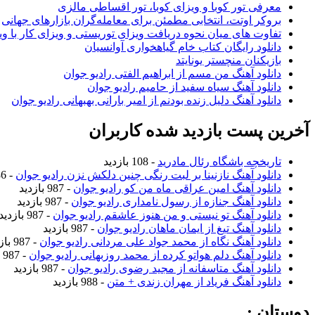
معرفی تور کوبا و ویزای کوبا، تور اقساطی مالزی
بروکر اوتت، انتخابی مطمئن برای معامله‌گران بازارهای جهانی
تفاوت های میان نحوه دریافت ویزای توریستی و ویزای کار با وی
دانلود رایگان کتاب خام گیاهخواری آوانسیان
بازیکنان منچستر یونایتد
دانلود آهنگ من مسم از ابراهیم الفتی رادیو جوان
دانلود آهنگ سیاه سفید از حامیم رادیو جوان
دانلود آهنگ دلیل زنده بودنم از امیر بارانی بهبهانی رادیو جوان
آخرین پست بازدید شده کاربران
تاریخچه باشگاه رئال مادرید
- 108 بازدید
دانلود آهنگ نازنینا بر لبت رنگی چنین دلکش نزن رادیو جوان
- 986 بازدید
دانلود آهنگ امین عراقی ماه من کو رادیو جوان
- 987 بازدید
دانلود آهنگ جنازه از رسول نامداری رادیو جوان
- 987 بازدید
دانلود آهنگ تو نیستی و من هنوز عاشقم رادیو جوان
- 987 بازدید
دانلود آهنگ تیغ از ایمان ماهان رادیو جوان
- 987 بازدید
دانلود آهنگ نگاه از محمد جواد علی مردانی رادیو جوان
- 987 بازدید
دانلود آهنگ دلم هواتو کرده از محمد روزبهانی رادیو جوان
- 987 بازدید
دانلود آهنگ متاسفانه از مجید رضوی رادیو جوان
- 987 بازدید
دانلود آهنگ فریاد از مهران زندی + متن
- 988 بازدید
دوستان :