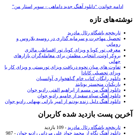
ادامه خواندن
“دانلود آهنگ جدید داماهی – سوپر استار من”
نوشته‌های تازه
تاریخچه باشگاه رئال مادرید
تحصیل مهاجرت و سرمایه گذاری در روسیه بلاروس و
رومانی
معرفی تور کوبا و ویزای کوبا، تور اقساطی مالزی
بروکر اوتت، انتخابی مطمئن برای معامله‌گران بازارهای
جهانی
تفاوت های میان نحوه دریافت ویزای توریستی و ویزای کار با
ویزای تحصیلی کانادا
دانلود رایگان کتاب خام گیاهخواری آوانسیان
بازیکنان منچستر یونایتد
دانلود آهنگ من مسم از ابراهیم الفتی رادیو جوان
دانلود آهنگ سیاه سفید از حامیم رادیو جوان
دانلود آهنگ دلیل زنده بودنم از امیر بارانی بهبهانی رادیو جوان
آخرین پست بازدید شده کاربران
تاریخچه باشگاه رئال مادرید
- 109 بازدید
دانلود آهنگ نگاه از محمد جواد علی مردانی رادیو جوان
- 987