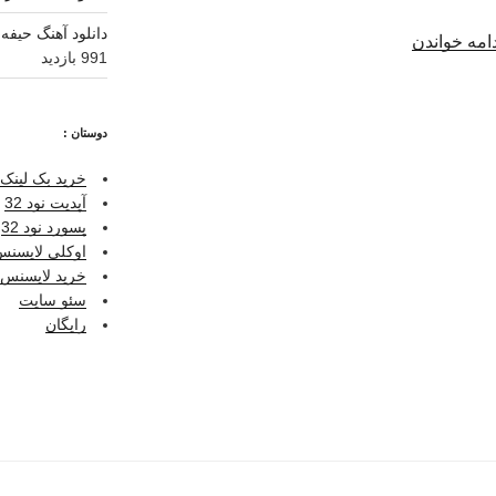
دانلود آهنگ حیفه 
“دانلود
امه خواندن
991 بازدید
آهنگ
جدید
جاستینا
دوستان :
–
دیگه
خرید بک لینک 
بعد
آپدیت نود 32
رفت”
پسورد نود 32
اوکلی لایسنس ر
خرید لایسنس نو
سئو سایت
رایگان