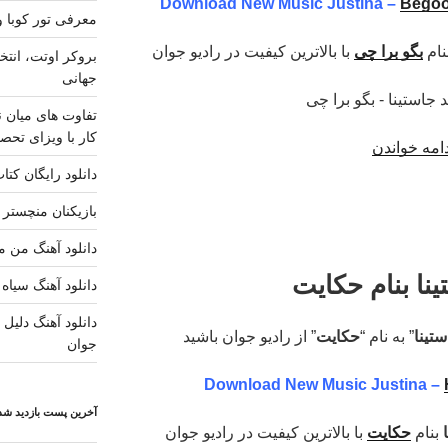
Download New Music Justina –
Begoo
معرفی تور کوبا و
نام
بگو برا چی
با بالاترین کیفیت در رادیو جوان
بروکر اوتت، انتخ
جهانی
تفاوت های میان ن
کار با ویزای تحصی
“دانلود
امه خواندن
آهنگ
دانلود رایگان کتا
جدید
بازیکنان منچستر ی
جاستینا
–
دانلود آهنگ من مس
بگو
ینا بنام حکایت
دانلود آهنگ سیاه 
برا
چی”
دانلود آهنگ دلیل ز
تینا
” به نام “
حکایت
” از رادیو جوان باشید
جوان
Download New Music Justina –
آخرین پست بازدید شده
ا
بنام
حکایت
با بالاترین کیفیت در رادیو جوان