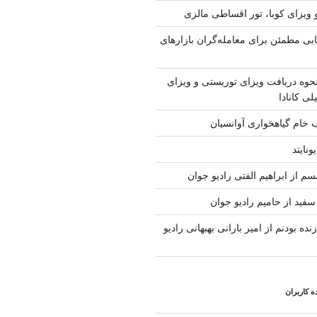
 ویزای کوبا، تور اقساطی مالزی
ابی مطمئن برای معامله‌گران بازارهای
حوه دریافت ویزای توریستی و ویزای
لی کانادا
ب خام گیاهخواری آوانسیان
ونایتد
م از ابراهیم الفتی رادیو جوان
سفید از حامیم رادیو جوان
نده بودنم از امیر بارانی بهبهانی رادیو
 کاربران