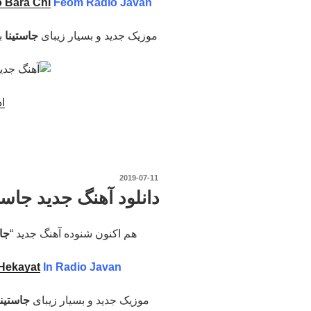
 Bara Chi
Feom Radio Javan
موزیک جدید و بسیار زیبای
جاستینا
ب
اد
نوشته‌شده
2019-07-11
در
دانلود آهنگ جدید جاست
هم اکنون شنوده آهنگ جدید “
جاس
Hekayat
In Radio Javan
موزیک جدید و بسیار زیبای
جاستین