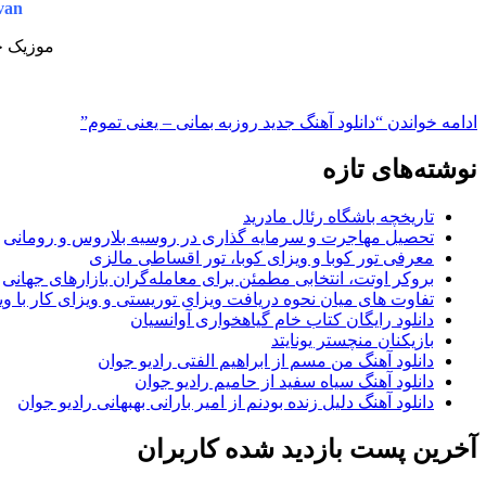
van
موزیک جد
ادامه خواندن
“دانلود آهنگ جدید روزبه بمانی – یعنی تموم”
نوشته‌های تازه
تاریخچه باشگاه رئال مادرید
تحصیل مهاجرت و سرمایه گذاری در روسیه بلاروس و رومانی
معرفی تور کوبا و ویزای کوبا، تور اقساطی مالزی
بروکر اوتت، انتخابی مطمئن برای معامله‌گران بازارهای جهانی
تفاوت های میان نحوه دریافت ویزای توریستی و ویزای کار با وی
دانلود رایگان کتاب خام گیاهخواری آوانسیان
بازیکنان منچستر یونایتد
دانلود آهنگ من مسم از ابراهیم الفتی رادیو جوان
دانلود آهنگ سیاه سفید از حامیم رادیو جوان
دانلود آهنگ دلیل زنده بودنم از امیر بارانی بهبهانی رادیو جوان
آخرین پست بازدید شده کاربران