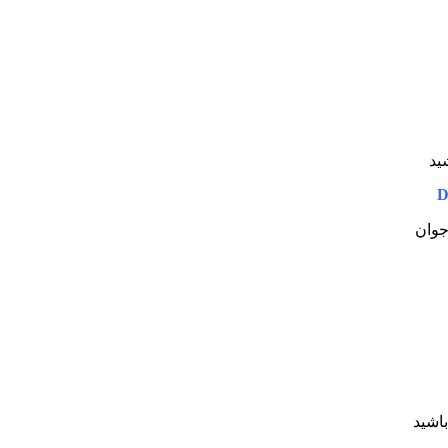
شید
D
 جوان
باشید