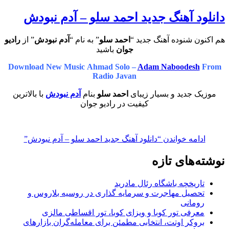
دانلود آهنگ جدید احمد سلو – آدم نبودش
هم اکنون شنوده آهنگ جدید “
احمد سلو
” به نام “
آدم نبودش
” از
رادیو
جوان
باشید
Download New Music Ahmad Solo –
Adam Naboodesh
From
Radio Javan
موزیک جدید و بسیار زیبای
احمد سلو
بنام
آدم نبودش
با بالاترین
کیفیت در رادیو جوان
ادامه خواندن
“دانلود آهنگ جدید احمد سلو – آدم نبودش”
نوشته‌های تازه
تاریخچه باشگاه رئال مادرید
تحصیل مهاجرت و سرمایه گذاری در روسیه بلاروس و
رومانی
معرفی تور کوبا و ویزای کوبا، تور اقساطی مالزی
بروکر اوتت، انتخابی مطمئن برای معامله‌گران بازارهای