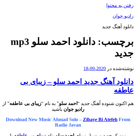
رفتن به محتوا
رادیو جوان
دانلود آهنگ جدید
برچسب:
دانلود احمد سلو mp3
جدید
نوشته‌شده در
2020-09-18
دانلود آهنگ جدید احمد سلو – زیبای بی
عاطفه
هم اکنون شنوده آهنگ جدید “
احمد سلو
” به نام “
زیبای بی عاطفه
” از
رادیو جوان
باشید
Download New Music Ahmad Solo –
Zibaye Bi Atefeh
From
Radio Javan
موزیک جدید و بسیار زیبای
احمد سلو
بنام
زیبای بی عاطفه
با