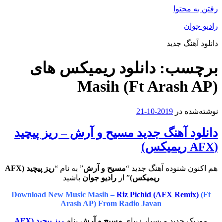
رفتن به محتوا
رادیو جوان
دانلود آهنگ جدید
برچسب:
دانلود ریمیکس های
Masih (Ft Arash AP)
نوشته‌شده در
2019-10-21
دانلود آهنگ جدید مسیح و آرش – ریز پیچید
(AFX ریمیکس)
هم اکنون شنوده آهنگ جدید “
مسیح و آرش
” به نام “
ریز پیچید (AFX
ریمیکس)
” از
رادیو جوان
باشید
Download New Music Masih –
Riz Pichid (AFX Remix)
(Ft
Arash AP) From Radio Javan
موزیک جدید و بسیار زیبای
مسیح و آرش
بنام
ریز پیچید
(AFX