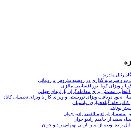
زه
اه رئال مادرید
ت و سرمایه گذاری در روسیه بلاروس و رومانی
با و ویزای کوبا، تور اقساطی مالزی
انتخابی مطمئن برای معامله‌گران بازارهای جهانی
ان نحوه دریافت ویزای توریستی و ویزای کار با ویزای تحصیلی کانادا
ن کتاب خام گیاهخواری آوانسیان
تر یونایتد
من مسم از ابراهیم الفتی رادیو جوان
سیاه سفید از حامیم رادیو جوان
لیل زنده بودنم از امیر بارانی بهبهانی رادیو جوان