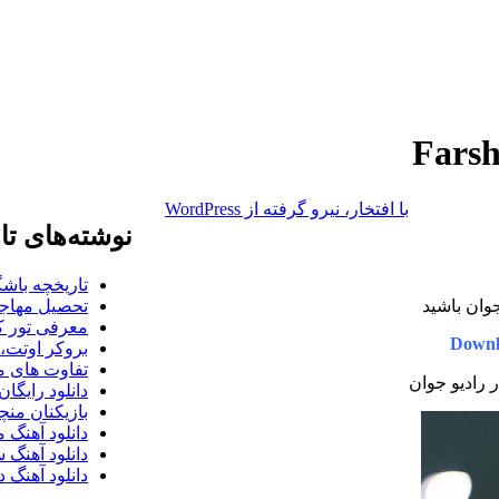
با افتخار، نیرو گرفته از WordPress
نوشته‌های تا
تاریخچه باشگ
جوان باشید
تحصیل مهاجر
معرفی تور کو
Downl
بروکر اوتت، 
تفاوت های می
ر رادیو جوان
دانلود رایگا
بازیکنان منچس
دانلود آهنگ 
دانلود آهنگ 
دانلود آهنگ د