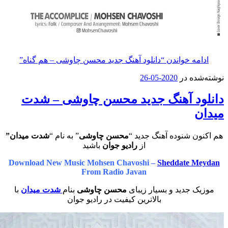
ه خواندن
“دانلود آهنگ جدید محسن چاوشی – هم گناه”
ه در
2020-05-26
د آهنگ جدید محسن چاوشی – شدت
ن شنوده آهنگ جدید “
محسن چاوشی
” به نام “
شدت میدان”
از
رادیو جوان
باشید
Download New Music Mohsen Chavoshi –
Sheddate 
From Radio Javan
 جدید و بسیار زیبای
محسن چاوشی
بنام
شدت میدان
با
بالاترین کیفیت در رادیو جوان