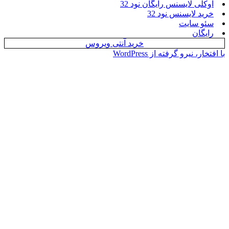
 لایسنس رایگان نود 32
لایسنس نود 32
سایت
ن
خرید آنتی ویروس
یرو گرفته از WordPress