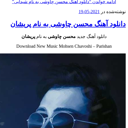
مه خواندن
“دانلود آهنگ محسن چاوشی به نام شیدایی”
ه در
2021-05-19
د آهنگ محسن چاوشی به نام پریشان
دانلود آهنگ جدید
محسن چاوشی
به نام
پریشان
Download New Music Mohsen Chavoshi – Parisha