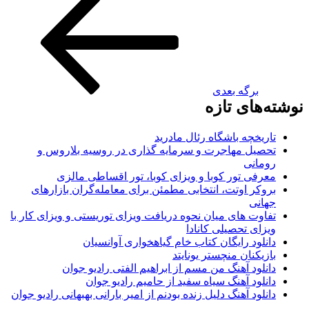
برگه بعدی
های تازه
ریخچه باشگاه رئال مادرید
صیل مهاجرت و سرمایه گذاری در روسیه بلاروس و
مانی
رفی تور کوبا و ویزای کوبا، تور اقساطی مالزی
وکر اوتت، انتخابی مطمئن برای معامله‌گران بازارهای
انی
اوت های میان نحوه دریافت ویزای توریستی و ویزای کار با
زای تحصیلی کانادا
نلود رایگان کتاب خام گیاهخواری آوانسیان
زیکنان منچستر یونایتد
نلود آهنگ من مسم از ابراهیم الفتی رادیو جوان
نلود آهنگ سیاه سفید از حامیم رادیو جوان
نلود آهنگ دلیل زنده بودنم از امیر بارانی بهبهانی رادیو جوان