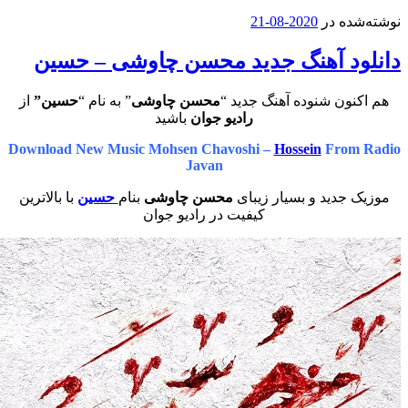
ه در
2020-08-21
د آهنگ جدید محسن چاوشی – حسین
ون شنوده آهنگ جدید “
محسن چاوشی
” به نام “
حسین”
از
رادیو جوان
باشید
Download New Music Mohsen Chavoshi –
Hossein
From
Javan
جدید و بسیار زیبای
محسن چاوشی
بنام
حسین
با بالاترین
کیفیت در رادیو جوان