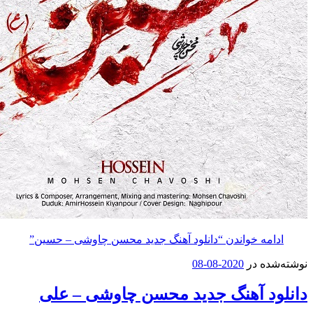
مه خواندن
“دانلود آهنگ جدید محسن چاوشی – حسین”
ه در
2020-08-08
د آهنگ جدید محسن چاوشی – علی