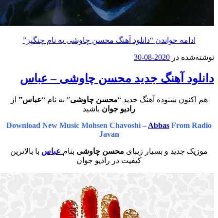
امه خواندن
“دانلود آهنگ محسن چاوشی به نام چنگیز”
ه در
2020-08-30
د آهنگ جدید محسن چاوشی – عباس
ون شنوده آهنگ جدید “
محسن چاوشی
” به نام “
عباس”
از
رادیو جوان
باشید
Download New Music Mohsen Chavoshi –
Abbas
From
Javan
جدید و بسیار زیبای
محسن چاوشی
بنام
عباس
با بالاترین
کیفیت در رادیو جوان