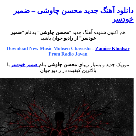
د آهنگ جدید محسن چاوشی – ضمیر
ر
کنون شنوده آهنگ جدید “
محسن چاوشی
” به نام “
ضمیر
خودسر”
از
رادیو جوان
باشید
Download New Music Mohsen Chavoshi –
Zamire Kh
From Radio Javan
جدید و بسیار زیبای
محسن چاوشی
بنام
ضمیر خودسر
با
بالاترین کیفیت در رادیو جوان