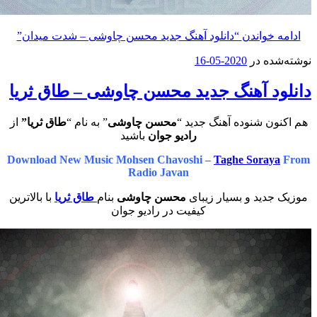
خواندن
“دانلود آهنگ جدید محسن چاوشی – شدت میدان”
ه در
2020-05-16
د آهنگ جدید محسن چاوشی – طاق ثریا
ن شنوده آهنگ جدید “
محسن چاوشی
” به نام “
طاق ثریا”
از
رادیو جوان
باشید
Download New Music Mohsen Chavoshi –
Taghe Sora
Radio Javan
دید و بسیار زیبای
محسن چاوشی
بنام
طاق ثریا
با بالاترین
کیفیت در رادیو جوان