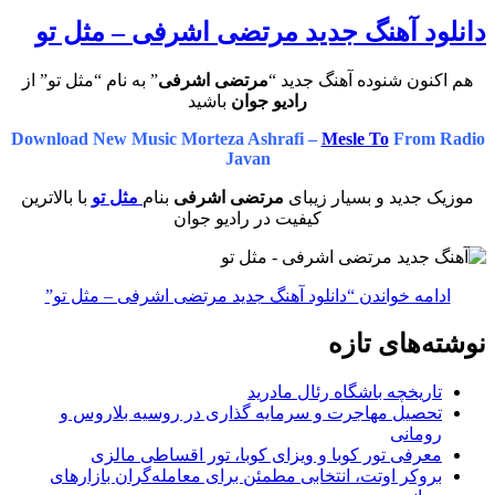
دانلود آهنگ جدید مرتضی اشرفی – مثل تو
هم اکنون شنوده آهنگ جدید “
مرتضی اشرفی
” به نام “مثل تو” از
رادیو جوان
باشید
Download New Music Morteza Ashrafi –
Mesle To
From Radio
Javan
موزیک جدید و بسیار زیبای
مرتضی اشرفی
بنام
مثل تو
با بالاترین
کیفیت در رادیو جوان
ادامه خواندن
“دانلود آهنگ جدید مرتضی اشرفی – مثل تو”
نوشته‌های تازه
تاریخچه باشگاه رئال مادرید
تحصیل مهاجرت و سرمایه گذاری در روسیه بلاروس و
رومانی
معرفی تور کوبا و ویزای کوبا، تور اقساطی مالزی
بروکر اوتت، انتخابی مطمئن برای معامله‌گران بازارهای