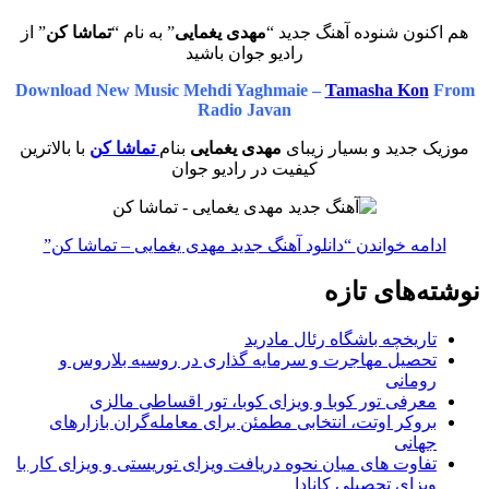
هم اکنون شنوده آهنگ جدید “
مهدی یغمایی
” به نام “
تماشا کن
” از
رادیو جوان باشید
Download New Music Mehdi Yaghmaie –
Tamasha Kon
From
Radio Javan
موزیک جدید و بسیار زیبای
مهدی یغمایی
بنام
تماشا کن
با بالاترین
کیفیت در رادیو جوان
ادامه خواندن
“دانلود آهنگ جدید مهدی یغمایی – تماشا کن”
نوشته‌های تازه
تاریخچه باشگاه رئال مادرید
تحصیل مهاجرت و سرمایه گذاری در روسیه بلاروس و
رومانی
معرفی تور کوبا و ویزای کوبا، تور اقساطی مالزی
بروکر اوتت، انتخابی مطمئن برای معامله‌گران بازارهای
جهانی
تفاوت های میان نحوه دریافت ویزای توریستی و ویزای کار با
ویزای تحصیلی کانادا