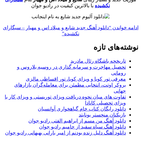
نکشیده
با بالاترین کیفیت در رادیو جوان
ادامه خواندن
“دانلود آهنگ جدید شایع و میلاد اس و مهیار – سیگارای
نکشیده”
نوشته‌های تازه
تاریخچه باشگاه رئال مادرید
تحصیل مهاجرت و سرمایه گذاری در روسیه بلاروس و
رومانی
معرفی تور کوبا و ویزای کوبا، تور اقساطی مالزی
بروکر اوتت، انتخابی مطمئن برای معامله‌گران بازارهای
جهانی
تفاوت های میان نحوه دریافت ویزای توریستی و ویزای کار با
ویزای تحصیلی کانادا
دانلود رایگان کتاب خام گیاهخواری آوانسیان
بازیکنان منچستر یونایتد
دانلود آهنگ من مسم از ابراهیم الفتی رادیو جوان
دانلود آهنگ سیاه سفید از حامیم رادیو جوان
دانلود آهنگ دلیل زنده بودنم از امیر بارانی بهبهانی رادیو جوان