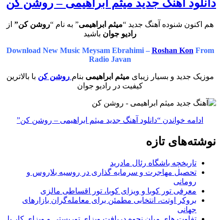
دانلود آهنگ جدید میثم ابراهیمی – روشن کن
هم اکنون شنوده آهنگ جدید “
میثم ابراهیمی
” به نام “
روشن کن”
از
رادیو جوان
باشید
Download New Music Meysam Ebrahimi –
Roshan Kon
From
Radio Javan
موزیک جدید و بسیار زیبای
میثم ابراهیمی
بنام
روشن کن
با بالاترین
کیفیت در رادیو جوان
ادامه خواندن
“دانلود آهنگ جدید میثم ابراهیمی – روشن کن”
نوشته‌های تازه
تاریخچه باشگاه رئال مادرید
تحصیل مهاجرت و سرمایه گذاری در روسیه بلاروس و
رومانی
معرفی تور کوبا و ویزای کوبا، تور اقساطی مالزی
بروکر اوتت، انتخابی مطمئن برای معامله‌گران بازارهای
جهانی
تفاوت های میان نحوه دریافت ویزای توریستی و ویزای کار با