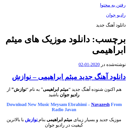
رفتن به محتوا
رادیو جوان
دانلود آهنگ جدید
برچسب:
دانلود موزیک های میثم
ابراهیمی
نوشته‌شده در
2020-01-02
دانلود آهنگ جدید میثم ابراهیمی – نوازش
هم اکنون شنوده آهنگ جدید “
میثم ابراهیمی
” به نام “
نوازش”
از
رادیو جوان
باشید
Download New Music Meysam Ebrahimi –
Navazesh
From
Radio Javan
موزیک جدید و بسیار زیبای
میثم ابراهیمی
بنام
نوازش
با بالاترین
کیفیت در رادیو جوان