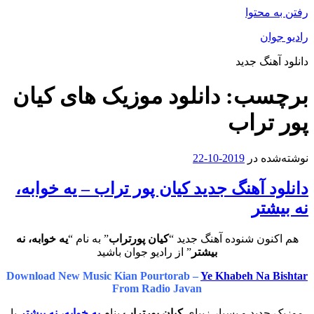
رفتن به محتوا
رادیو جوان
دانلود آهنگ جدید
برچسب:
دانلود موزیک های کیان
پور تراب
نوشته‌شده در
2019-10-22
دانلود آهنگ جدید کیان پور تراب – یه خوابه،
نه بیشتر
هم اکنون شنوده آهنگ جدید “
کیان پورتراب
” به نام “
یه خوابه، نه
بیشتر
” از رادیو جوان باشید
Download New Music Kian Pourtorab –
Ye Khabeh Na Bishtar
From Radio Javan
موزیک جدید و بسیار زیبای
کیان پورتراب
بنام
یه خوابه، نه بیشتر
با