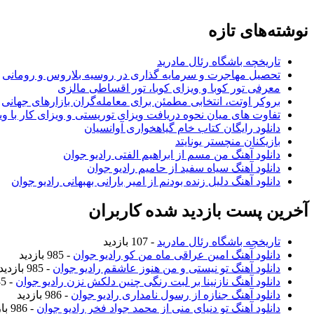
نوشته‌های تازه
تاریخچه باشگاه رئال مادرید
تحصیل مهاجرت و سرمایه گذاری در روسیه بلاروس و رومانی
معرفی تور کوبا و ویزای کوبا، تور اقساطی مالزی
بروکر اوتت، انتخابی مطمئن برای معامله‌گران بازارهای جهانی
تفاوت های میان نحوه دریافت ویزای توریستی و ویزای کار با وی
دانلود رایگان کتاب خام گیاهخواری آوانسیان
بازیکنان منچستر یونایتد
دانلود آهنگ من مسم از ابراهیم الفتی رادیو جوان
دانلود آهنگ سیاه سفید از حامیم رادیو جوان
دانلود آهنگ دلیل زنده بودنم از امیر بارانی بهبهانی رادیو جوان
آخرین پست بازدید شده کاربران
تاریخچه باشگاه رئال مادرید
- 107 بازدید
دانلود آهنگ امین عراقی ماه من کو رادیو جوان
- 985 بازدید
دانلود آهنگ تو نیستی و من هنوز عاشقم رادیو جوان
- 985 بازدید
دانلود آهنگ نازنینا بر لبت رنگی چنین دلکش نزن رادیو جوان
- 985 بازدید
دانلود آهنگ جنازه از رسول نامداری رادیو جوان
- 986 بازدید
دانلود آهنگ تو دنیای منی از محمد جواد فخر رادیو جوان
- 986 بازدید