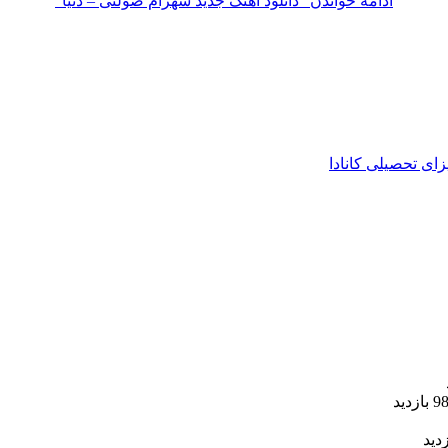
ادامه خواندن
“دانلود آهنگ جدید شهرام صولتی – دنیا”
زای تحصیلی کانادا