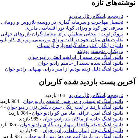
نوشته‌های تازه
تاریخچه باشگاه رئال مادرید
تحصیل مهاجرت و سرمایه گذاری در روسیه بلاروس و رومانی
معرفی تور کوبا و ویزای کوبا، تور اقساطی مالزی
بروکر اوتت، انتخابی مطمئن برای معامله‌گران بازارهای جهانی
تفاوت های میان نحوه دریافت ویزای توریستی و ویزای کار با وی
دانلود رایگان کتاب خام گیاهخواری آوانسیان
بازیکنان منچستر یونایتد
دانلود آهنگ من مسم از ابراهیم الفتی رادیو جوان
دانلود آهنگ سیاه سفید از حامیم رادیو جوان
دانلود آهنگ دلیل زنده بودنم از امیر بارانی بهبهانی رادیو جوان
آخرین پست بازدید شده کاربران
تاریخچه باشگاه رئال مادرید
- 104 بازدید
دانلود آهنگ تو نیستی و من هنوز عاشقم رادیو جوان
- 984 بازدید
دانلود آهنگ نازنینا بر لبت رنگی چنین دلکش نزن رادیو جوان
- 984 بازدید
دانلود آهنگ امین عراقی ماه من کو رادیو جوان
- 984 بازدید
دانلود آهنگ جاذبه از ماکان بند رادیو جوان
- 985 بازدید
دانلود آهنگ حیفه واقعا از مهیار رستگاری رادیو جوان
- 985 بازدید
دانلود آهنگ تیغ از ایمان ماهان رادیو جوان
- 985 بازدید
دانلود آهنگ زیر بارونا گمم هوروش بند رادیو جوان
- 985 بازدید