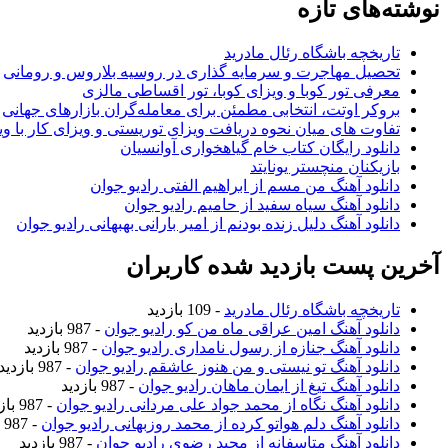
نوشته‌های تازه
تاریخچه باشگاه رئال مادرید
تحصیل مهاجرت و سرمایه گذاری در روسیه بلاروس و رومانی
معرفی تور کوبا و ویزای کوبا، تور اقساطی مالزی
بروکر اوتت، انتخابی مطمئن برای معامله‌گران بازارهای جهانی
تفاوت های میان نحوه دریافت ویزای توریستی و ویزای کار با وی
دانلود رایگان کتاب خام گیاهخواری آوانسیان
بازیکنان منچستر یونایتد
دانلود آهنگ من مسم از ابراهیم الفتی رادیو جوان
دانلود آهنگ سیاه سفید از حامیم رادیو جوان
دانلود آهنگ دلیل زنده بودنم از امیر بارانی بهبهانی رادیو جوان
آخرین پست بازدید شده کاربران
تاریخچه باشگاه رئال مادرید
- 109 بازدید
دانلود آهنگ امین عراقی ماه من کو رادیو جوان
- 987 بازدید
دانلود آهنگ جنازه از رسول نامداری رادیو جوان
- 987 بازدید
دانلود آهنگ تو نیستی و من هنوز عاشقم رادیو جوان
- 987 بازدید
دانلود آهنگ تیغ از ایمان ماهان رادیو جوان
- 987 بازدید
دانلود آهنگ نگاه از محمد جواد علی مردانی رادیو جوان
- 987 بازدید
دانلود آهنگ دلم هواتو کرده از محمد روزبهانی رادیو جوان
- 987 بازدید
دانلود آهنگ متاسفانه از مجید رضوی رادیو جوان
- 987 بازدید