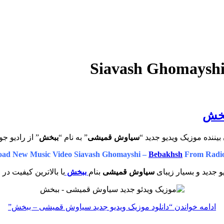
بخش
بیننده موزیک ویدیو جدید “
سیاوش قمیشی
” به نام “
ببخش
” از رادیو جو
ad New Music Video Siavash Ghomayshi –
Bebakhsh
From Radio
و جدید و بسیار زیبای
سیاوش قمیشی
بنام
ببخش
با بالاترین کیفیت در 
ادامه خواندن
“دانلود موزیک ویدیو جدید سیاوش قمیشی – ببخش”