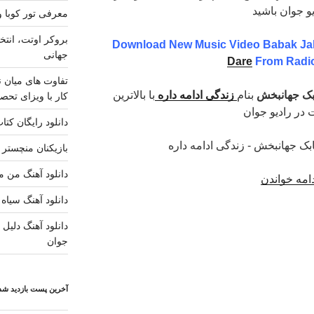
یو جوان باشید
معرفی تور کوبا و
بروکر اوتت، انتخ
Download New Music Video Babak J
جهانی
Dare
From Radi
تفاوت های میان ن
بک جهانبخش
بنام
زندگی ادامه داره
با بالاترین
کار با ویزای تحصی
 در رادیو جوان
دانلود رایگان کتا
بازیکنان منچستر ی
دانلود آهنگ من مس
“دانلود
امه خواندن
موزیک
دانلود آهنگ سیاه 
ویدیو
دانلود آهنگ دلیل ز
جدید
جوان
بابک
جهانبخش
–
آخرین پست بازدید شده
زندگی
ادامه