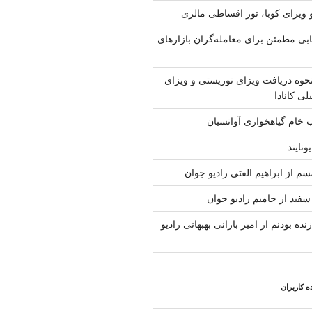
 ویزای کوبا، تور اقساطی مالزی
ابی مطمئن برای معامله‌گران بازارهای
حوه دریافت ویزای توریستی و ویزای
لی کانادا
ب خام گیاهخواری آوانسیان
ونایتد
م از ابراهیم الفتی رادیو جوان
سفید از حامیم رادیو جوان
نده بودنم از امیر بارانی بهبهانی رادیو
 کاربران