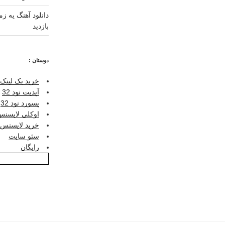
دانلود آهنگ یه ز
بازدید
دوستان :
خرید بک لینک 
آپدیت نود 32
پسورد نود 32
اوکلی لایسنس ر
خرید لایسنس نو
سئو سایت
رایگان