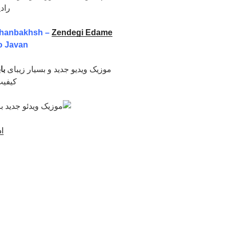
راد
ahanbakhsh –
Zendegi Edame
o Javan
موزیک ویدیو جدید و بسیار زیبای
با
کیفیت
اد