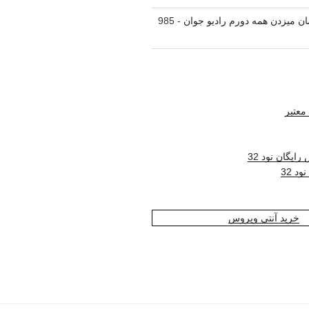
مان میزدن همه دورم رادیو جوان
- 985
معتبر
ایگان نود 32
د 32
خرید آنتی ویروس