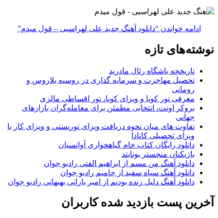
ادامه خواندن
“دانلود آهنگ جدید علی لهراسبی – قول میدم”
نوشته‌های تازه
تاریخچه باشگاه رئال مادرید
تحصیل مهاجرت و سرمایه گذاری در روسیه بلاروس و
رومانی
معرفی تور کوبا و ویزای کوبا، تور اقساطی مالزی
بروکر اوتت، انتخابی مطمئن برای معامله‌گران بازارهای
جهانی
تفاوت های میان نحوه دریافت ویزای توریستی و ویزای کار با
ویزای تحصیلی کانادا
دانلود رایگان کتاب خام گیاهخواری آوانسیان
بازیکنان منچستر یونایتد
دانلود آهنگ من مسم از ابراهیم الفتی رادیو جوان
دانلود آهنگ سیاه سفید از حامیم رادیو جوان
دانلود آهنگ دلیل زنده بودنم از امیر بارانی بهبهانی رادیو جوان
آخرین پست بازدید شده کاربران