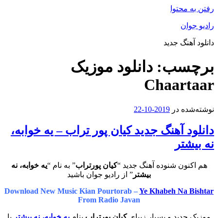
رفتن به محتوا
رادیو جوان
دانلود آهنگ جدید
برچسب:
دانلود موزیک
Chaartaar
نوشته‌شده در
2019-10-22
دانلود آهنگ جدید کیان پور تراب – یه خوابه،
نه بیشتر
هم اکنون شنوده آهنگ جدید “
کیان پورتراب
” به نام “
یه خوابه، نه
بیشتر
” از رادیو جوان باشید
Download New Music Kian Pourtorab –
Ye Khabeh Na Bishtar
From Radio Javan
موزیک جدید و بسیار زیبای
کیان پورتراب
بنام
یه خوابه، نه بیشتر
با