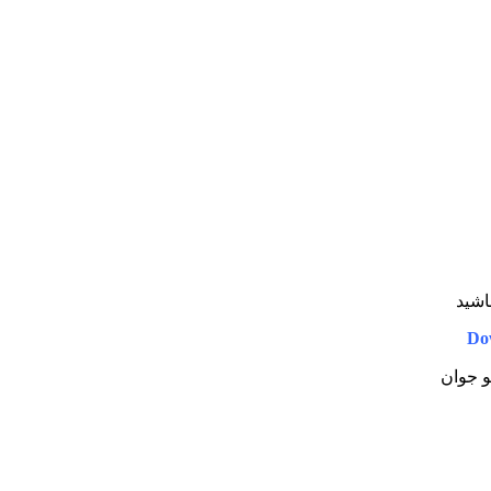
اشید
Do
یو جوان