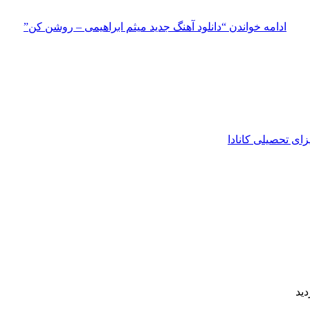
ادامه خواندن
“دانلود آهنگ جدید میثم ابراهیمی – روشن کن”
زای تحصیلی کانادا