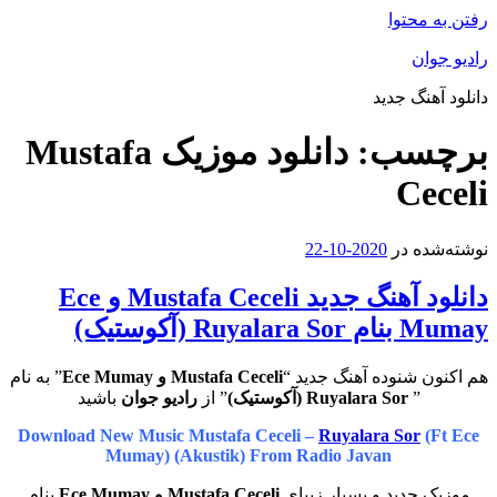
محتوا
ان
هنگ جدید
سب:
دانلود موزیک Mustafa
Ce
ه در
2020-10-22
دانلود آهنگ جدید Mustafa Ceceli و Ece
R (آکوستیک)
 شنوده آهنگ جدید “
Mustafa Ceceli و Ece Mumay
” به نام
”
Ruyalara Sor (آکوستیک)
” از
رادیو جوان
باشید
Download New Music Mustafa Ceceli –
Ruyalara Sor
(
Mumay) (Akustik) From Radio Javan
 جدید و بسیار زیبای
Mustafa Ceceli و Ece Mumay
بنام