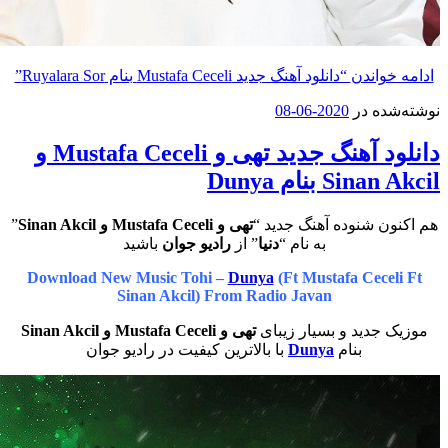
واندن
“دانلود آهنگ جدید Mustafa Ceceli بنام Ruyalara Sor”
ه در
2020-06-08
دانلود آهنگ جدید تهی و Mustafa Ceceli و
S بنام Dunya
ن شنوده آهنگ جدید “
تهی و Mustafa Ceceli و Sinan Akcil
”
به نام “
دنیا
” از
رادیو جوان
باشید
Download New Music Tohi –
Dunya
(Ft Mustafa Cece
Sinan Akcil) From Radio Javan
جدید و بسیار زیبای
تهی و Mustafa Ceceli و Sinan Akcil
بنام
Dunya
با بالاترین کیفیت در رادیو جوان