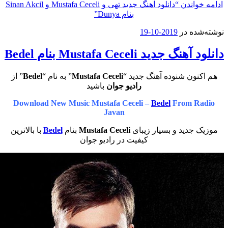
اندن
“دانلود آهنگ جدید تهی و Mustafa Ceceli و Sinan Akcil
بنام Dunya”
ه در
2019-10-19
دید Mustafa Ceceli بنام Bedel
ون شنوده آهنگ جدید “
Mustafa Ceceli
” به نام “
Bedel
” از
رادیو جوان
باشید
Download New Music Mustafa Ceceli –
Bedel
From R
Javan
جدید و بسیار زیبای
Mustafa Ceceli
بنام
Bedel
با بالاترین
کیفیت در رادیو جوان