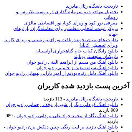
ریخچه باشگاه رئال مادرید
صیل مهاجرت و سرمایه گذاری در روسیه بلاروس و
مانی
رفی تور کوبا و ویزای کوبا، تور اقساطی مالزی
وکر اوتت، انتخابی مطمئن برای معامله‌گران بازارهای
انی
اوت های میان نحوه دریافت ویزای توریستی و ویزای کار با
زای تحصیلی کانادا
نلود رایگان کتاب خام گیاهخواری آوانسیان
زیکنان منچستر یونایتد
نلود آهنگ من مسم از ابراهیم الفتی رادیو جوان
نلود آهنگ سیاه سفید از حامیم رادیو جوان
نلود آهنگ دلیل زنده بودنم از امیر بارانی بهبهانی رادیو جوان
 پست بازدید شده کاربران
ریخچه باشگاه رئال مادرید
- 113 بازدید
نلود آهنگ کو دلی دیگر از شهریار وقف رحمانی رادیو جوان
-
ازدید
نلود آهنگ نگاه از محمد جواد علی مردانی رادیو جوان
- 989
زدید
نلود آهنگ نازنینا بر لبت رنگی چنین دلکش نزن رادیو جوان
-