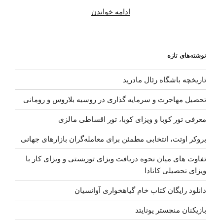
“دانلود
ادامه خواندن
آهنگ
جدید
یاسر
نوشته‌های تازه
بینام
–
تاریخچه باشگاه رئال مادرید
چشم
بسته”
تحصیل مهاجرت و سرمایه گذاری در روسیه بلاروس و رومانی
معرفی تور کوبا و ویزای کوبا، تور اقساطی مالزی
بروکر اوتت، انتخابی مطمئن برای معامله‌گران بازارهای جهانی
تفاوت های میان نحوه دریافت ویزای توریستی و ویزای کار با
ویزای تحصیلی کانادا
دانلود رایگان کتاب خام گیاهخواری آوانسیان
بازیکنان منچستر یونایتد