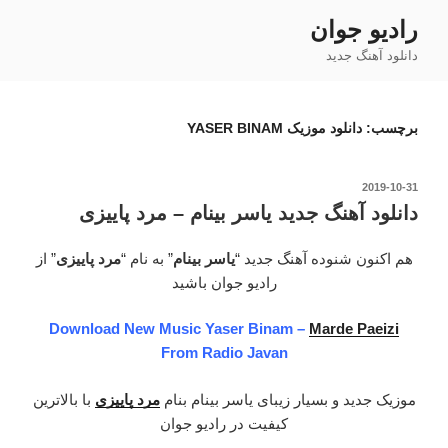
فتن
رادیو جوان
ه
دانلود آهنگ جدید
حتوا
برچسب:
دانلود موزیک YASER BINAM
نوشته‌شده
2019-10-31
در
دانلود آهنگ جدید یاسر بینام – مرد پاییزی
هم اکنون شنوده آهنگ جدید “
یاسر بینام
” به نام “
مرد پاییزی
” از
رادیو جوان باشید
Download New Music Yaser Binam –
Marde Paeizi
From Radio Javan
موزیک جدید و بسیار زیبای یاسر بینام بنام
مرد پاییزی
با بالاترین
کیفیت در رادیو جوان