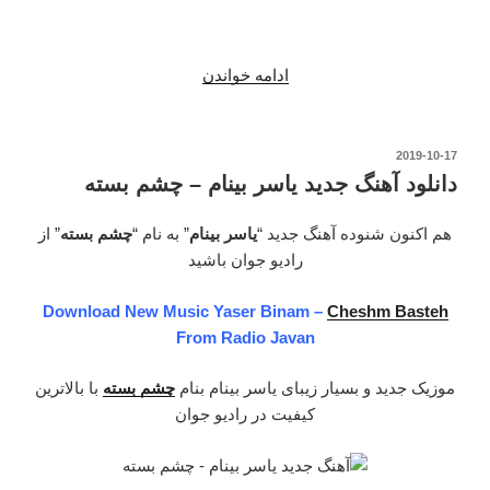
“دانلود
ادامه خواندن
آهنگ
جدید
یاسر
نوشته‌شده
2019-10-17
در
بینام
دانلود آهنگ جدید یاسر بینام – چشم بسته
–
مرد
هم اکنون شنوده آهنگ جدید “
یاسر بینام
” به نام “
چشم بسته
” از
پاییزی”
رادیو جوان باشید
Download New Music Yaser Binam –
Cheshm Basteh
From Radio Javan
موزیک جدید و بسیار زیبای یاسر بینام بنام
چشم بسته
با بالاترین
کیفیت در رادیو جوان