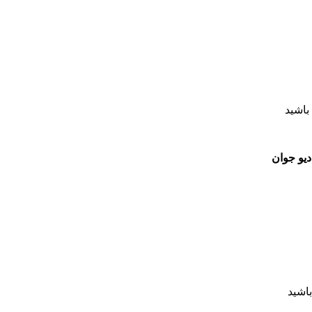
باشید
یو جوان
اشید