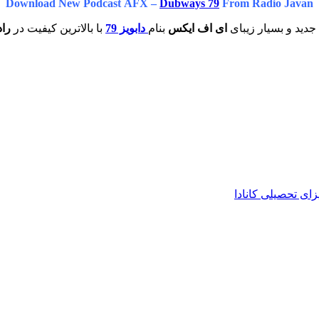
Download New Podcast AFX –
Dubways 79
From Radio Javan
دید و بسیار زیبای
ای اف ایکس
بنام
دابویز 79
با بالاترین کیفیت در
راد
زای تحصیلی کانادا