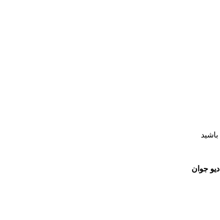
باشید
یو جوان