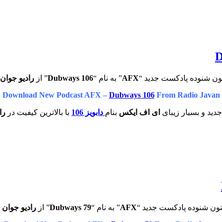
ون شنوده پادکست جدید “
AFX
” به نام “
Dubways 106
” از
رادیو جوان
Download New Podcast AFX –
Dubways 106
From Radio Javan
دید و بسیار زیبای
ای اف ایکس
بنام
دابویز 106
با بالاترین کیفیت در
راد
نون شنوده پادکست جدید “
AFX
” به نام “
Dubways 79
” از
رادیو جوان
ب