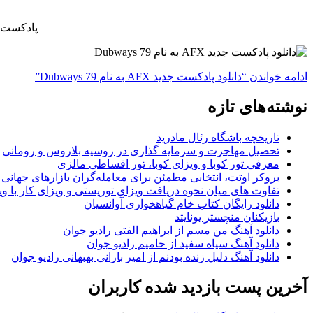
پادکست ج
ادامه خواندن
“دانلود پادکست جدید AFX به نام Dubways 79”
نوشته‌های تازه
تاریخچه باشگاه رئال مادرید
تحصیل مهاجرت و سرمایه گذاری در روسیه بلاروس و رومانی
معرفی تور کوبا و ویزای کوبا، تور اقساطی مالزی
بروکر اوتت، انتخابی مطمئن برای معامله‌گران بازارهای جهانی
تفاوت های میان نحوه دریافت ویزای توریستی و ویزای کار با وی
دانلود رایگان کتاب خام گیاهخواری آوانسیان
بازیکنان منچستر یونایتد
دانلود آهنگ من مسم از ابراهیم الفتی رادیو جوان
دانلود آهنگ سیاه سفید از حامیم رادیو جوان
دانلود آهنگ دلیل زنده بودنم از امیر بارانی بهبهانی رادیو جوان
آخرین پست بازدید شده کاربران