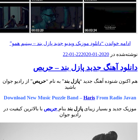
واندن
“دانلود موزیک ویدیو جدید پازل بند – ببینیم همو”
در
2020-01-22
2020-01-22
آهنگ جدید پازل بند – حریص
نوده آهنگ جدید “
پازل بند
” به نام “
حریص
” از رادیو جوان
باشید
Download New Music Puzzle Band –
Haris
From Rad
 و بسیار زیبای
پازل بند
بنام
حریص
با بالاترین کیفیت در
رادیو جوان