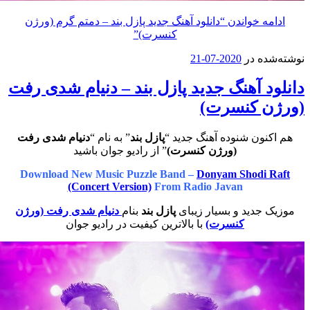
خواندن
“دانلود آهنگ جدید پازل بند – دمتم گرم (ورژن
کنسرت)”
در
2020-07-21
آهنگ جدید پازل بند – دنیام شدی رفت
کنسرت)
 شنوده آهنگ جدید “
پازل بند
” به نام “
دنیام شدی رفت
(ورژن کنسرت)
” از رادیو جوان باشید
Download New Music Puzzle Band –
Donyam Sho
(Concert Version)
From Radio Javan
ید و بسیار زیبای
پازل بند
بنام
دنیام شدی رفت (ورژن
کنسرت)
با بالاترین کیفیت در رادیو جوان