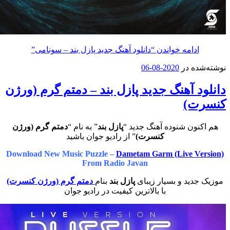
مه خواندن
“دانلود آهنگ جدید پازل بند – سونامی”
در
2020-08-06
آهنگ جدید پازل بند – دمتم گرم (ورژن
)
 شنوده آهنگ جدید “
پازل بند
” به نام “
دمتم گرم (ورژن
کنسرت)
” از رادیو جوان باشید
Download New Music Puzzle –
Dametam Garm (Live
From Radio Javan
د و بسیار زیبای
پازل بند
بنام
دمتم گرم (ورژن کنسرت)
با بالاترین کیفیت در رادیو جوان