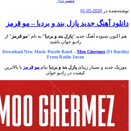
کنسرت)”
در
2020-05-01
هنگ جدید پازل بند و بردیا – مو قرمز
شنوده آهنگ جدید “
پازل بند و بردیا
” به نام “
مو قرمز
” از
رادیو جوان باشید
Download New Music Puzzle Band –
Moo Ghermez
(
From Radio Javan
د و بسیار زیبای
پازل بند و بردیا
بنام
مو قرمز
با بالاترین
کیفیت در رادیو جوان