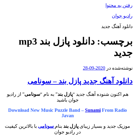
توا
 جدید
ب:
دانلود پازل بند mp3
در
2020-09-28
آهنگ جدید پازل بند – سونامی
 شنوده آهنگ جدید “
پازل بند
” به نام “
سونامی
” از رادیو
جوان باشید
Download New Music Puzzle Band –
Sunami
From
Javan
د و بسیار زیبای
پازل بند
بنام
سونامی
با بالاترین کیفیت
در رادیو جوان