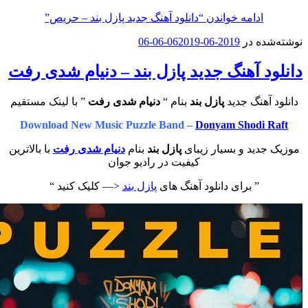
امه خواندن
“دانلود آهنگ جدید پازل بند – حریص”
در
2019-06-06
2019-06-06
آهنگ جدید پازل بند – دنیام‌ شدی رفت
گ جدید
پازل بند
بنام “
دنیام‌ شدی رفت
” با لینک مستقیم
Download New Music Puzzle Band –
Donyam Sho
د و بسیار زیبای
پازل بند
بنام
دنیام‌ شدی رفت
با بالاترین
کیفیت در رادیو جوان
 برای دانلود آهنگ های
پازل بند
<— کلیک کنید “