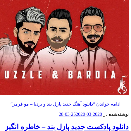
خواندن
“دانلود آهنگ جدید پازل بند و بردیا – مو قرمز”
در
2020-03-25
2020-03-28
پادکست جدید پازل بند – خاطره انگیز