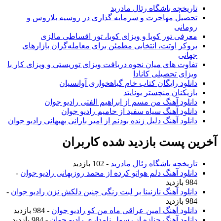
چه باشگاه رئال مادرید
ل مهاجرت و سرمایه گذاری در روسیه بلاروس و
نی
 تور کوبا و ویزای کوبا، تور اقساطی مالزی
 اوتت، انتخابی مطمئن برای معامله‌گران بازارهای
ی
 های میان نحوه دریافت ویزای توریستی و ویزای کار با
 تحصیلی کانادا
د رایگان کتاب خام گیاهخواری آوانسیان
نان منچستر یونایتد
د آهنگ من مسم از ابراهیم الفتی رادیو جوان
د آهنگ سیاه سفید از حامیم رادیو جوان
د آهنگ دلیل زنده بودنم از امیر بارانی بهبهانی رادیو جوان
ست بازدید شده کاربران
چه باشگاه رئال مادرید
- 102 بازدید
د آهنگ دلم هواتو کرده از محمد روزبهانی رادیو جوان
-
د آهنگ نازنینا بر لبت رنگی چنین دلکش نزن رادیو جوان
-
د آهنگ امین عراقی ماه من کو رادیو جوان
- 984 بازدید
د آهنگ جنازه از رسول نامداری رادیو جوان
- 984 بازدید