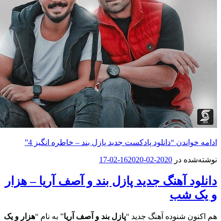
دن
“دانلود پادکست جدید پازل بند – خاطره انگیز 4”
در
2020-02-16
2020-02-17
آهنگ جدید پازل بند و آصف آریا – هزار
ب
نوده آهنگ جدید “
پازل بند و آصف آریا
” به نام “
هزار و یک