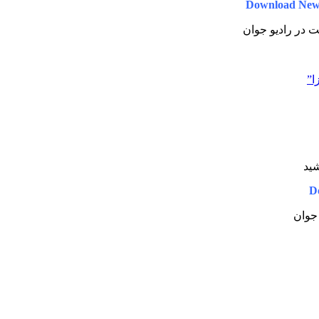
Download New
یت در رادیو جوان
ا”
شید
D
 جوان