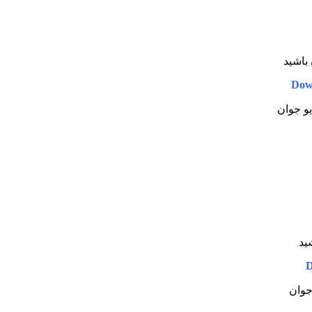
 باشید
Dow
یو جوان
شید
D
 جوان