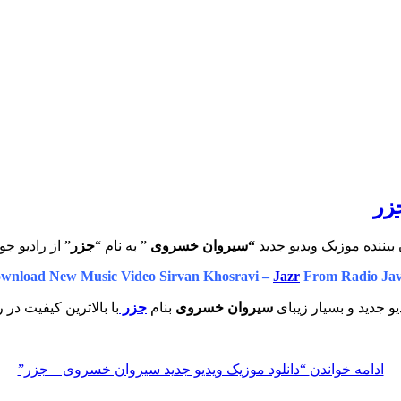
زر
بیننده موزیک ویدیو جدید
“سیروان خسروی
” به نام “
جزر
” از رادیو جو
wnload New Music Video Sirvan Khosravi –
Jazr
From Radio Ja
و جدید و بسیار زیبای
سیروان خسروی
بنام
جزر
با بالاترین کیفیت در 
ادامه خواندن
“دانلود موزیک ویدیو جدید سیروان خسروی – جزر”