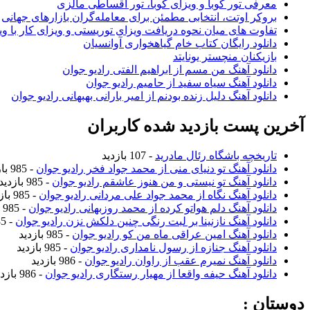
معرفی تور کوبا و ویزای کوبا، تور اقساطی مالزی
بروکر اوتت، انتخابی مطمئن برای معامله‌گران بازارهای جهانی
تفاوت های میان نحوه دریافت ویزای توریستی و ویزای کار با وی
دانلود رایگان کتاب خام گیاهخواری آوانسیان
بازیکنان منچستر یونایتد
دانلود آهنگ من مسم از ابراهیم الفتی رادیو جوان
دانلود آهنگ سیاه سفید از حامیم رادیو جوان
دانلود آهنگ دلیل زنده بودنم از امیر بارانی بهبهانی رادیو جوان
آخرین پست بازدید شده کاربران
تاریخچه باشگاه رئال مادرید
- 107 بازدید
دانلود آهنگ تو دنیای منی از محمد جواد فخر رادیو جوان
- 985 بازدید
دانلود آهنگ تو نیستی و من هنوز عاشقم رادیو جوان
- 985 بازدید
دانلود آهنگ نگاه از محمد جواد علی مردانی رادیو جوان
- 985 بازدید
دانلود آهنگ دلم هواتو کرده از محمد روزبهانی رادیو جوان
- 985 بازدید
دانلود آهنگ نازنینا بر لبت رنگی چنین دلکش نزن رادیو جوان
- 985 بازدید
دانلود آهنگ امین عراقی ماه من کو رادیو جوان
- 985 بازدید
دانلود آهنگ جنازه از رسول نامداری رادیو جوان
- 985 بازدید
دانلود آهنگ نمیرم عقب از راوان رادیو جوان
- 986 بازدید
دانلود آهنگ حیفه واقعا از مهیار رستگاری رادیو جوان
- 986 بازدید
دوستان :