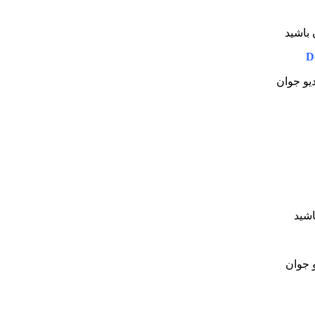
 باشید
D
دیو جوان
اشید
و جوان