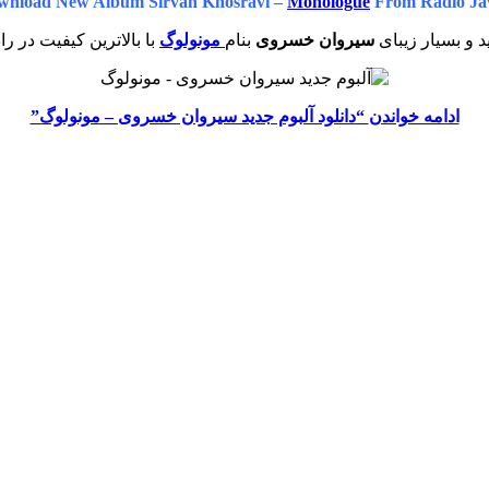
wnload New Album Sirvan Khosravi –
Monologue
From Radio Ja
د و بسیار زیبای
سیروان خسروی
بنام
مونولوگ
با بالاترین کیفیت در را
ادامه خواندن
“دانلود آلبوم جدید سیروان خسروی – مونولوگ”