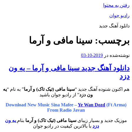
رفتن به محتوا
رادیو جوان
دانلود آهنگ جدید
برچسب:
سینا مافی و آرما
نوشته‌شده در
2019-10-03
دانلود آهنگ جدید سینا مافی و آرما – یه ون
دزد
هم اکنون شنوده آهنگ جدید “
سینا مافی (تیک تاک) و آرما
” به نام “
یه
ون دزد
” از رادیو جوان باشید
Download New Music Sina Mafee –
Ye Wan Dozd
(Ft Arma)
From Radio Javan
موزیک جدید و بسیار زیبای
سینا مافی (تیک تاک) و آرما
بنام
یه ون
دزد
با بالاترین کیفیت در رادیو جوان