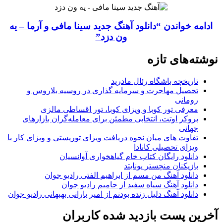
ادامه خواندن
“دانلود آهنگ جدید سینا مافی و آرما – یه
ون دزد”
نوشته‌های تازه
تاریخچه باشگاه رئال مادرید
تحصیل مهاجرت و سرمایه گذاری در روسیه بلاروس و
رومانی
معرفی تور کوبا و ویزای کوبا، تور اقساطی مالزی
بروکر اوتت، انتخابی مطمئن برای معامله‌گران بازارهای
جهانی
تفاوت های میان نحوه دریافت ویزای توریستی و ویزای کار با
ویزای تحصیلی کانادا
دانلود رایگان کتاب خام گیاهخواری آوانسیان
بازیکنان منچستر یونایتد
دانلود آهنگ من مسم از ابراهیم الفتی رادیو جوان
دانلود آهنگ سیاه سفید از حامیم رادیو جوان
دانلود آهنگ دلیل زنده بودنم از امیر بارانی بهبهانی رادیو جوان
آخرین پست بازدید شده کاربران