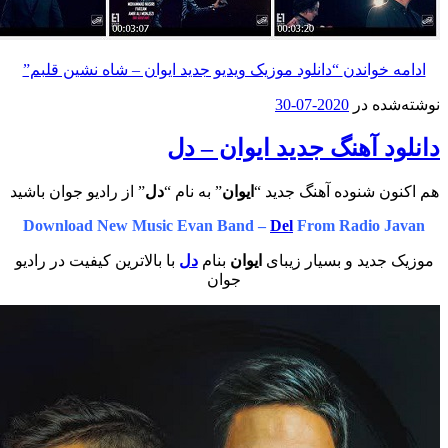
خواندن
“دانلود موزیک ویدیو جدید ایوان – شاه نشین قلبم”
ه در
2020-07-30
 آهنگ جدید ایوان – دل
 شنوده آهنگ جدید “
ایوان
” به نام “
دل
” از رادیو جوان باشید
Download New Music Evan Band –
Del
From Radio 
دید و بسیار زیبای
ایوان
بنام
دل
با بالاترین کیفیت در رادیو
جوان