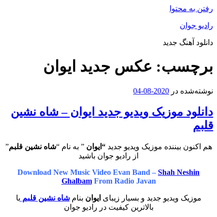
محتوا
ان
هنگ جدید
سب:
عکس جدید ایوان
ه در
2020-08-04
د موزیک ویدیو جدید ایوان – شاه نشین
 بیننده موزیک ویدیو جدید
“ایوان
” به نام “
شاه نشین قلبم
”
از رادیو جوان باشید
Download New Music Video Evan Band –
Shah Ne
Ghalbam
From Radio Javan
 ویدیو جدید و بسیار زیبای
ایوان
بنام
شاه نشین قلبم
با
بالاترین کیفیت در رادیو جوان