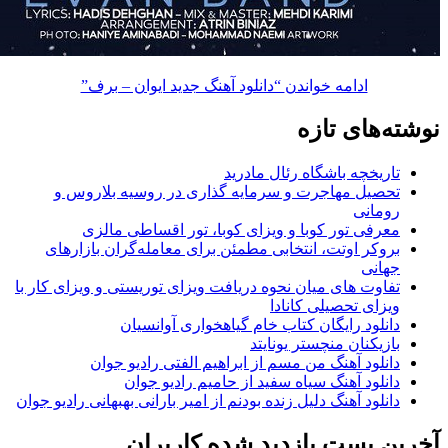
ادامه خواندن
“دانلود آهنگ جدید ایوان – برف”
های تازه
ریخچه باشگاه رئال مادرید
صیل مهاجرت و سرمایه گذاری در روسیه بلاروس و
مانی
رفی تور کوبا و ویزای کوبا، تور اقساطی مالزی
وکر اوتت، انتخابی مطمئن برای معامله‌گران بازارهای
انی
اوت های میان نحوه دریافت ویزای توریستی و ویزای کار با
زای تحصیلی کانادا
نلود رایگان کتاب خام گیاهخواری آوانسیان
زیکنان منچستر یونایتد
نلود آهنگ من مسم از ابراهیم الفتی رادیو جوان
نلود آهنگ سیاه سفید از حامیم رادیو جوان
نلود آهنگ دلیل زنده بودنم از امیر بارانی بهبهانی رادیو جوان
 پست بازدید شده کاربران