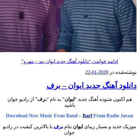
ادامه خواندن
“دانلود آهنگ جدید ایوان بند – مهرو”
ه در
2020-01-22
 آهنگ جدید ایوان – برف
ون شنوده آهنگ جدید “
ایوان
” به نام “ب
رف
” از رادیو جوان
باشید
Download New Music Evan Band –
Barf
From Radio 
ید و بسیار زیبای
ایوان
بنام
برف
با بالاترین کیفیت در رادیو
جوان