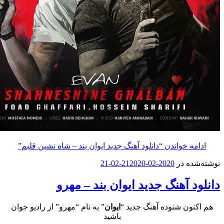
ه خواندن
“دانلود آهنگ جدید ایوان بند – شاه نشین قلبم”
ه در
2020-02-21
2020-02-21
 آهنگ جدید ایوان بند – مهرو
ون شنوده آهنگ جدید “
ایوان
” به نام “مهرو” از رادیو جوان
باشید